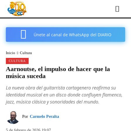
Únete al canal de WhatsApp del DIARIO
COMARCAL DE CARTAGENA
Inicio
Cultura
CULTURA
Aarnoutse, el impulso de hacer que la
música suceda
La nueva obra del guitarrista cartagenero reafirma su
identidad musical en un disco donde confluyen flamenco,
jazz, música clásica y sonoridades del mundo.
Por
Carmelo Peralta
5 de febrero de 2026 19:07