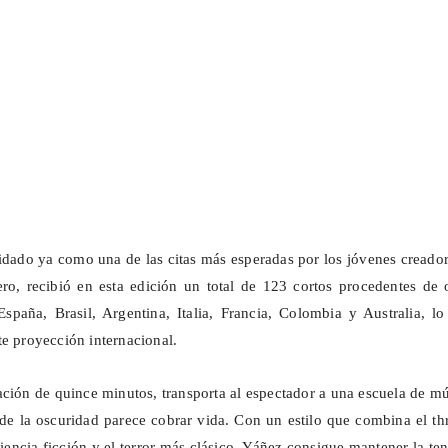
idado ya como una de las citas más esperadas por los jóvenes creado
ro, recibió en esta edición un total de 123 cortos procedentes de 
 España, Brasil, Argentina, Italia, Francia, Colombia y Australia, l
te proyección internacional.
ación de quince minutos, transporta al espectador a una escuela de m
de la oscuridad parece cobrar vida. Con un estilo que combina el thr
iencia ficción y el terror más clásico, Yáñez consigue mantener la te