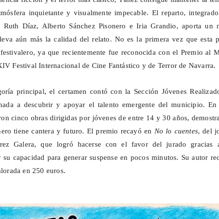
mósfera inquietante y visualmente impecable. El reparto, integrado
, Ruth Díaz, Alberto Sánchez
Pisonero
e
Iria
Grandio
, aporta un 
eleva aún más la calidad del relato. No es la primera vez que esta 
to festivalero, ya que recientemente fue reconocida con el Premio al 
XIV Festival Internacional de Cine Fantástico y de Terror de Navarra.
oría principal, el certamen contó con la Sección Jóvenes Realizado
inada a descubrir y apoyar el talento emergente del municipio. En 
ron cinco obras dirigidas por jóvenes de entre 14 y 30 años, demost
nero tiene cantera y futuro. El premio recayó en
No lo cuentes
, del 
rez Galera, que logró hacerse con el favor del jurado gracias 
y su capacidad para generar suspense en pocos minutos. Su autor re
alorada en 250 euros.