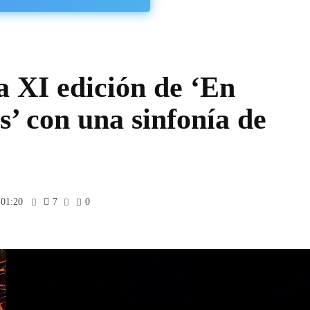
a XI edición de ‘En
’ con una sinfonía de
 01:20
7
0