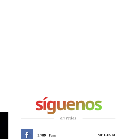
síguenos
en redes
ME GUSTA
3,789
Fans