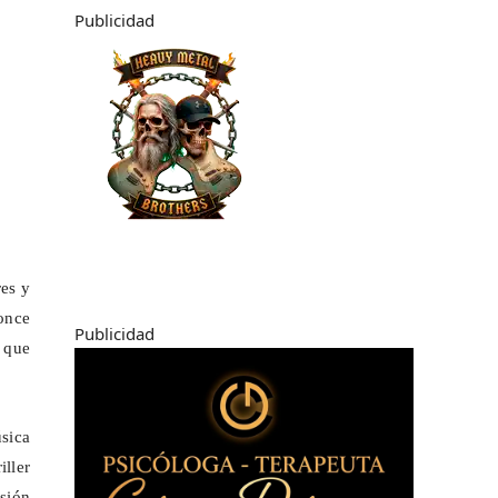
Publicidad
res y
once
Publicidad
o que
úsica
iller
nsión