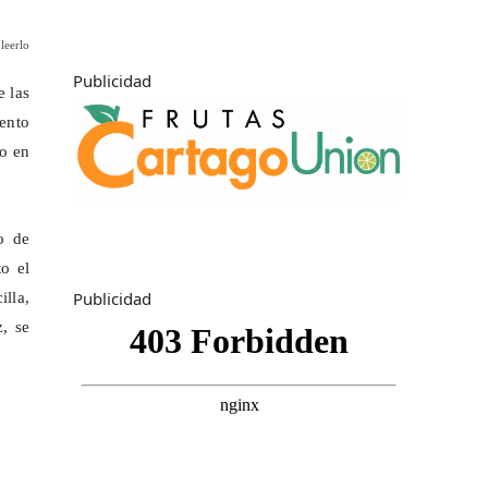
leerlo
Publicidad
e las
ento
co en
o de
o el
Publicidad
illa,
, se