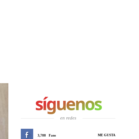
síguenos
en redes
ME GUSTA
3,788
Fans