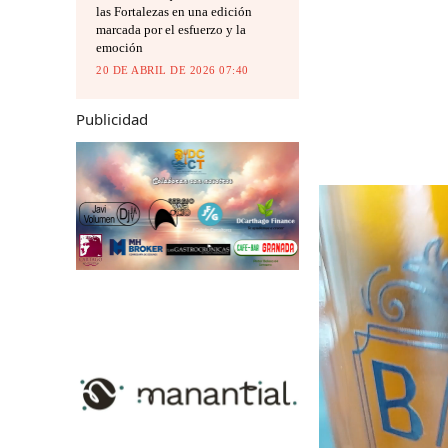
las Fortalezas en una edición
marcada por el esfuerzo y la
emoción
20 DE ABRIL DE 2026 07:40
Publicidad
R
e
p
r
o
d
u
c
t
o