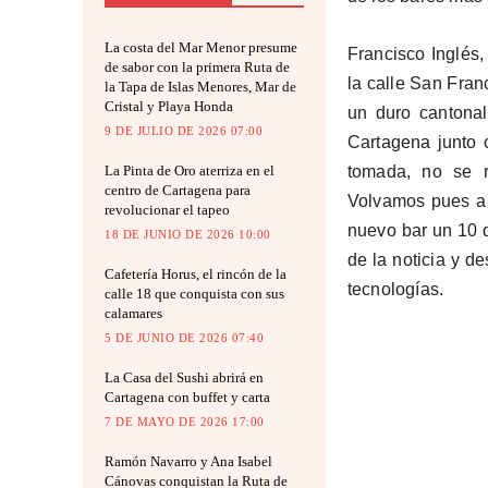
La costa del Mar Menor presume
Francisco Inglés
de sabor con la primera Ruta de
la calle San Fran
la Tapa de Islas Menores, Mar de
Cristal y Playa Honda
un duro cantona
9 DE JULIO DE 2026 07:00
Cartagena junto 
La Pinta de Oro aterriza en el
tomada, no se ri
centro de Cartagena para
Volvamos pues a l
revolucionar el tapeo
nuevo bar un 10 d
18 DE JUNIO DE 2026 10:00
de la noticia y 
Cafetería Horus, el rincón de la
tecnologías.
calle 18 que conquista con sus
calamares
5 DE JUNIO DE 2026 07:40
La Casa del Sushi abrirá en
Cartagena con buffet y carta
7 DE MAYO DE 2026 17:00
Ramón Navarro y Ana Isabel
Cánovas conquistan la Ruta de