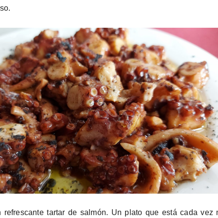
so.
refrescante tartar de salmón. Un plato que está cada vez