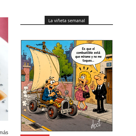
La viñeta semanal
 más