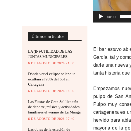
r
d
00:00
e
v
Últimos artículos
í
d
El bar estuvo abi
LA (IN)-UTILIDAD DE LAS
e
JUNTAS MUNICIPALES.
García, tal y com
o
6 DE AGOSTO DE 2026 21:00
darle una nueva 
tanta historia que
Dónde ver el eclipse solar que
ocultará el 98% del Sol en
Cartagena
Empezamos nuestr
6 DE AGOSTO DE 2026 08:00
pulpo de San Ant
Las Fiestas de Gran Sol llenarán
Pulpo muy conse
de deporte, música y actividades
cartagenera es u
familiares el verano de La Manga
6 DE AGOSTO DE 2026 07:40
hervido para abl
mayoría de la ge
Las obras de la estación de