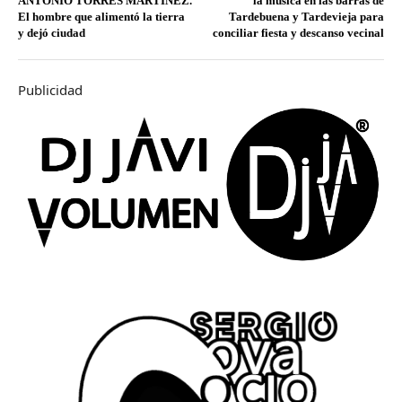
ANTONIO TORRES MARTÍNEZ.
la música en las barras de
El hombre que alimentó la tierra
Tardebuena y Tardevieja para
y dejó ciudad
conciliar fiesta y descanso vecinal
Publicidad