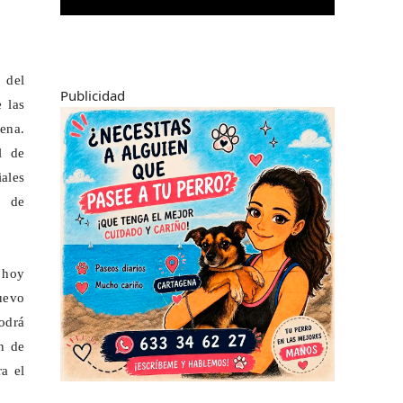
 del
Publicidad
e las
gena.
l de
iales
n de
 hoy
nuevo
podrá
ón de
ra el