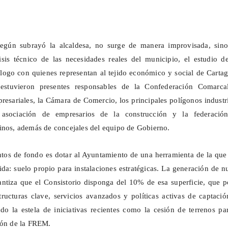
según subrayó la alcaldesa, no surge de manera improvisada, sino
isis técnico de las necesidades reales del municipio, el estudio d
álogo con quienes representan al tejido económico y social de Carta
estuvieron presentes responsables de la Confederación Comarca
esariales, la Cámara de Comercio, los principales polígonos industr
 asociación de empresarios de la construcción y la federació
inos, además de concejales del equipo de Gobierno.
tos de fondo es dotar al Ayuntamiento de una herramienta de la que
da: suelo propio para instalaciones estratégicas. La generación de 
rantiza que el Consistorio disponga del 10% de esa superficie, que 
structuras clave, servicios avanzados y políticas activas de captaci
ndo la estela de iniciativas recientes como la cesión de terrenos pa
ión de la FREM.