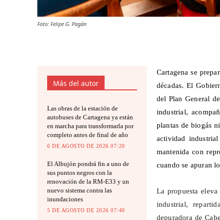
Foto: Felipe G. Pagán
Cartagena se prepar
Más del autor
décadas. El Gobiern
del Plan General d
Las obras de la estación de
industrial, acompañ
autobuses de Cartagena ya están
plantas de biogás n
en marcha para transformarla por
completo antes de final de año
actividad industria
6 DE AGOSTO DE 2026 07:20
mantenida con repr
El Albujón pondrá fin a uno de
cuando se apuran lo
sus puntos negros con la
renovación de la RM-E33 y un
nuevo sistema contra las
La propuesta eleva 
inundaciones
industrial, repart
5 DE AGOSTO DE 2026 07:40
depuradora de Cab