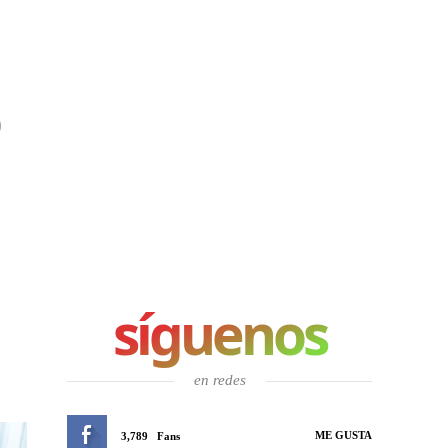
0
síguenos
en redes
ME GUSTA
3,789
Fans