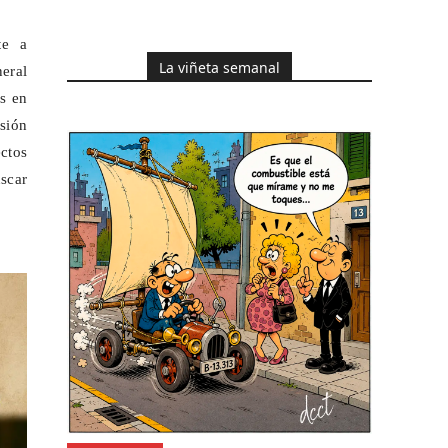
te a
La viñeta semanal
eral
as en
sión
ectos
scar