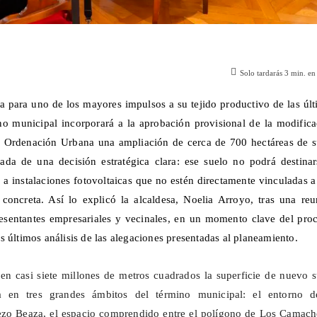
Solo tardarás
3
min. en 
a para uno de los mayores impulsos a su tejido productivo de las úl
o municipal incorporará a la aprobación provisional de la modifica
e Ordenación Urbana una ampliación de cerca de 700 hectáreas de s
ada de una decisión estratégica clara: ese suelo no podrá destinar
i a instalaciones fotovoltaicas que no estén directamente vinculadas 
l concreta. Así lo explicó la alcaldesa, Noelia Arroyo, tras una re
esentantes empresariales y vecinales, en un momento clave del proc
s últimos análisis de las alegaciones presentadas al planeamiento.
en casi siete millones de metros cuadrados la superficie de nuevo 
ida en tres grandes ámbitos del término municipal: el entorno d
ezo
Beaza
, el espacio comprendido entre el polígono de Los
Camach