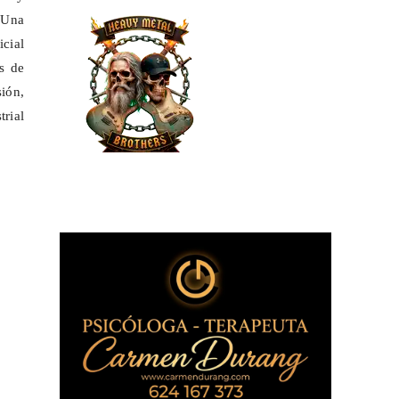
 Una
cial
s de
ión,
rial