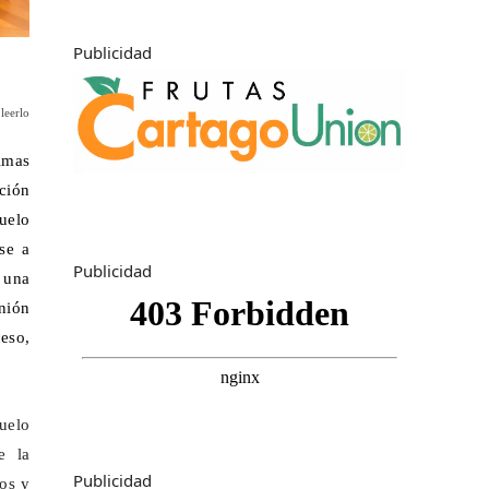
Publicidad
leerlo
timas
ción
uelo
se a
Publicidad
a una
unión
eso,
suelo
e la
Publicidad
os
y