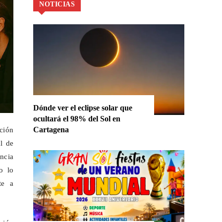
NOTICIAS
Dónde ver el eclipse solar que
ocultará el 98% del Sol en
Cartagena
ción
al de
ncia
o lo
te a