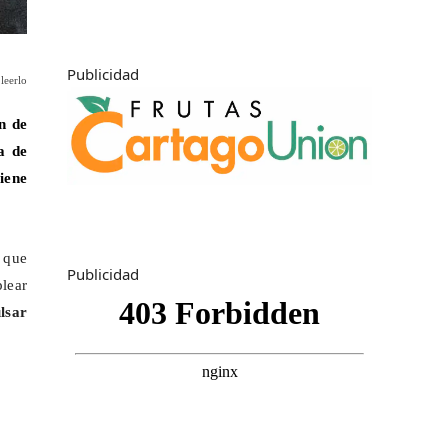
Publicidad
leerlo
n de
a de
tiene
s que
Publicidad
plear
lsar