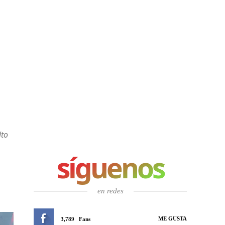
lto
síguenos
en redes
ME GUSTA
3,789
Fans