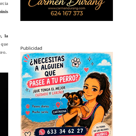
urcia
pinis
, la
 que
Publicidad
teo.