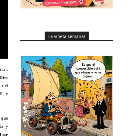
La viñeta semanal
rior:
¡Dies
 del
ll; y
 que
da y
José