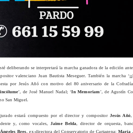
sté deliberando se interpretará la marcha ganadora de la edición ante
mpositor valenciano Juan Bautista Meseguer. También la marcha ‘
¡
esta por Jesús
Añó
con motivo del 80 aniversario de la Cofradía
incólume
’, de José Manuel Nadal; ‘
In Memoriam
’, de Agustín Co
ano San Miguel.
 jurado estará compuesto por el director y compositor
Jesús Añó
,
idente y, como vocales,
Jaime Belda
, director de orquesta, ban
Ángeles Bres
,
ex-directora
del Conservatorio de Cartagena;
María 