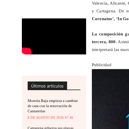
Valencia, Alicante,
y Cartagena. De en
Coronatus
’, ‘In
Go
La composición ga
tercera, 800
. Asimi
interpretará las mar
Publicidad
Últimos artículos
Morería Baja empieza a cambiar
de cara con la renovación de
Cantarerías
8 DE AGOSTO DE 2026 07:40
Cartagena refuerza sus playas