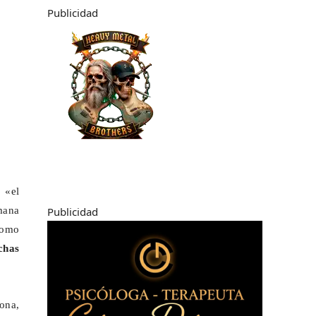
Publicidad
 «el
Publicidad
mana
como
chas
ona,