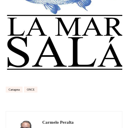
Cartagena
ONCE
Carmelo Peralta