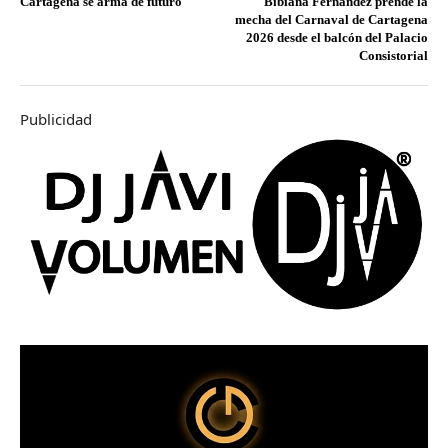
Cartagena se arma de futuro
Bibiana Fernández prende la
mecha del Carnaval de Cartagena
2026 desde el balcón del Palacio
Consistorial
Publicidad