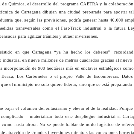
l de Química, el desarrollo del programa CAETRA y la colaboración
técnica de Cartagena dibujan una ciudad preparada para aportar tal
ndustria que, según las previsiones, podría generar hasta 40.000 emp
didas transversales como el Fast-Track industrial o la futura Le
pensadas para agilizar trámites y atraer inversiones.
nsistido en que Cartagena “ya ha hecho los deberes”, recordand
o industrial en nueve millones de metros cuadrados gracias al nuevo
a incorporación de 900 hectáreas más en enclaves estratégicos como
o
Beaza
, Los
Carboneles
o el propio Valle de Escombreras. Datos
 que el municipio no solo quiere liderar, sino que se está preparando
e bajar el volumen del entusiasmo y elevar el de la realidad. Porque
mplicado— materializar todo este despliegue industrial si Carta
 como hasta ahora. No se puede hablar de nodo logístico de referen
 de atracción de grandes inversiones mientras las conexiones ferrovia