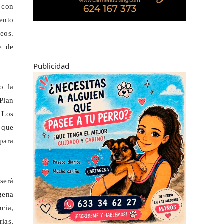
 con
ento
leos.
y de
Publicidad
o la
 Plan
 Los
 que
 para
 será
gena
cia,
rias,