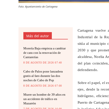
Foto: Ayuntamiento de Cartagena
Cartagena vuelve a
Más del autor
Industrial de la R
sitúa al municipio 
Morería Baja empieza a cambiar
2030 y que promete
de cara con la renovación de
alcaldesa, Noelia A
Cantarerías
8 DE AGOSTO DE 2026 07:40
del plan coinciden
defendiendo.
Cabo de Palos pone lanzadera
gratis al faro durante las dos
noches de Cabo de Pop
Sobre el papel, el 
8 DE AGOSTO DE 2026 07:00
ejes, desde la rec
Muere un hombre de 39 años en
hidrógeno, eficienc
un accidente de tráfico en
Puerto de Cartagena
Mazarrón
7 DE AGOSTO DE 2026 16:00