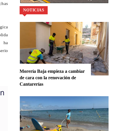
uchas
NOTICIAS
ógica
olida
a ha
serio
Morería Baja empieza a cambiar
de cara con la renovación de
Cantarerías