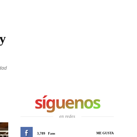
 y
idad
síguenos
en redes
ME GUSTA
3,789
Fans