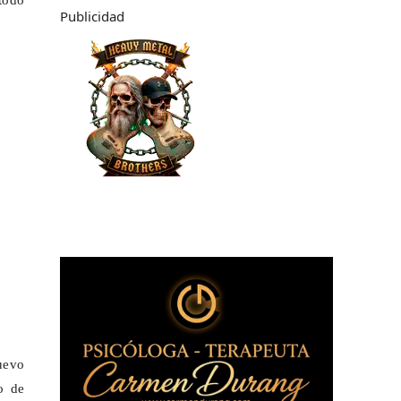
 todo
Publicidad
uevo
o de