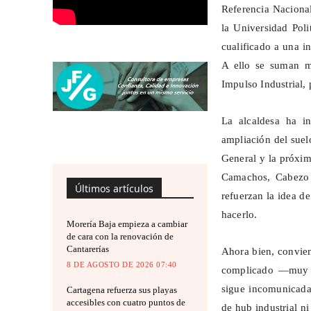
Referencia Naciona
la Universidad Poli
cualificado a una i
A ello se suman me
Impulso Industrial, 
La alcaldesa ha i
ampliación del suel
General y la próxim
Camachos
, Cabez
Últimos artículos
refuerzan la idea de
hacerlo.
Morería Baja empieza a cambiar
de cara con la renovación de
Cantarerías
Ahora bien, convien
8 DE AGOSTO DE 2026 07:40
complicado —muy co
sigue incomunicada
Cartagena refuerza sus playas
accesibles con cuatro puntos de
de
hub
industrial ni