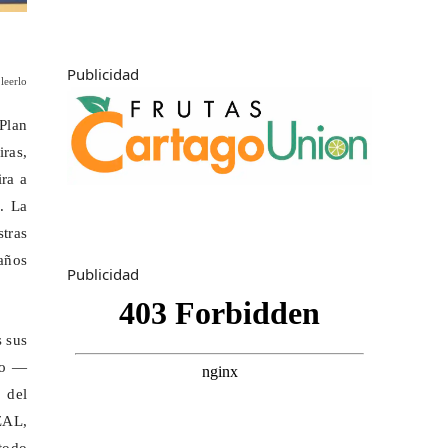
Publicidad
leerlo
Plan
ras,
ira a
. La
stras
años
Publicidad
s sus
co —
 del
ZAL,