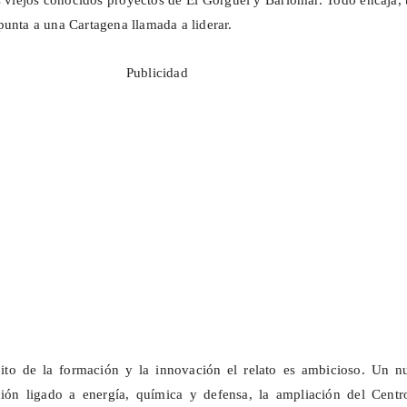
os viejos conocidos proyectos de El
Gorguel
y
Barlomar
. Todo encaja,
punta a una Cartagena llamada a liderar.
Publicidad
to de la formación y la innovación el relato es ambicioso. Un n
ción ligado a energía, química y defensa, la ampliación del Centr