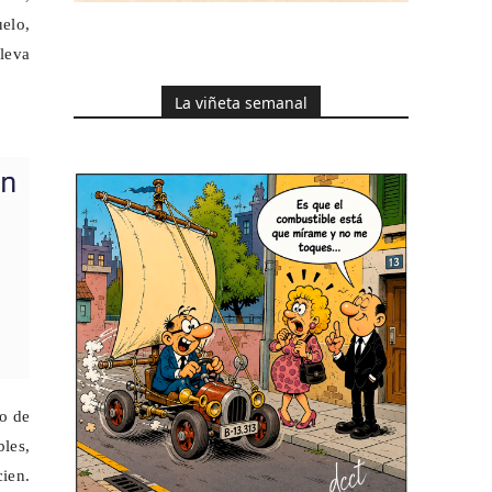
uelo,
lleva
La viñeta semanal
do de
les,
cien.