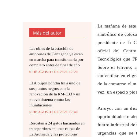
La mañana de este
Más del autor
simbólico de coloca
presidente de la 
Las obras de la estación de
oficial del Centr
autobuses de Cartagena ya están
Tecnológica que FR
en marcha para transformarla por
completo antes de final de año
Sobre el terreno, 
6 DE AGOSTO DE 2026 07:20
convertirse en el g
El Albujón pondrá fin a uno de
de la comarca: el me
sus puntos negros con la
vez, un espacio pio
renovación de la RM-E33 y un
nuevo sistema contra las
inundaciones
Arroyo, con un disc
5 DE AGOSTO DE 2026 07:40
oportunidades reale
Rescatan a 24 gatos hacinados en
futuro industrial d
transportines en unas ruinas de
urgencias que se 
La Asomada y las protectoras