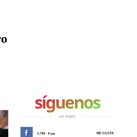
ro
síguenos
en redes
ME GUSTA
3,789
Fans