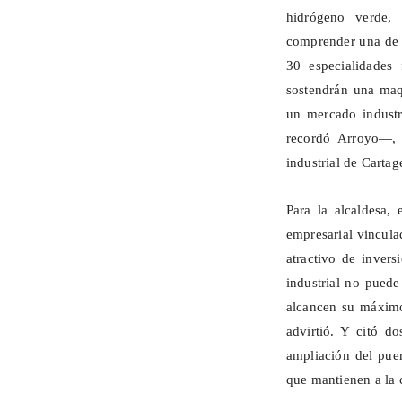
hidrógeno verde, 
comprender una de l
30 especialidades
sostendrán una maq
un mercado indust
recordó Arroyo—, 
industrial de Cartag
Para la alcaldesa,
empresarial vincula
atractivo de invers
industrial no puede
alcancen su máximo
advirtió. Y citó d
ampliación del puer
que mantienen a la 