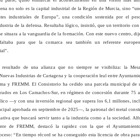
u parte, quiso enmarcar el acontecimiento en una visión más amp
na no solo es la capital industrial de la Región de Murcia, sino “u
ntes industriales de Europa”, una condición sostenida por el pes
ustria de la defensa. Resultaba lógico, insistió, que un territorio con
e situara a la vanguardia de la formación. Con este nuevo centro, dij
faltaba para que la comarca sea también un referente europe
ial”.
l resultado de una alianza que no siempre se visibiliza: la Mes
Nuevas Industrias de Cartagena y la cooperación leal entre Ayuntami
a y FREMM. El Consistorio ha cedido una parcela municipal de 
drados en Los
Camachos
-Sur, en régimen de concesión durante 75 a
lico —y con una inversión regional que supera los 6,1 millones, inc
cipal aprobada en septiembre de 2025—, la patronal del metal const
mativa que buscará servir tanto a la industria como a la sociedad. Al
ente de FREMM, destacó la rapidez con la que el Ayuntamient
proceso: “En tiempo récord se ha conseguido esta licencia de obra par