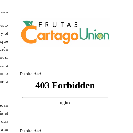
leerlo
esto
 y el
nque
ción
ros.
da a
Publicidad
ómico
imera
uscan
a el
e dos
 una
Publicidad