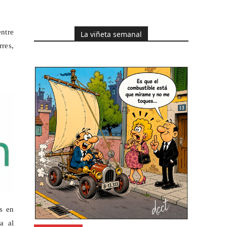
entre
La viñeta semanal
res,
os en
a al