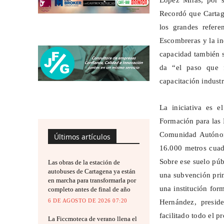
López Miras, por s
Recordó que Cartage
los grandes refere
Escombreras y la ind
capacidad también s
da “el paso que 
capacitación industr
La iniciativa es e
Formación para las 
Comunidad Autónom
Últimos artículos
16.000 metros cua
Sobre ese suelo púb
Las obras de la estación de
autobuses de Cartagena ya están
una subvención prin
en marcha para transformarla por
una institución for
completo antes de final de año
6 DE AGOSTO DE 2026 07:20
Hernández, presid
facilitado todo el 
La Ficcmoteca de verano llena el