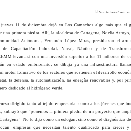
Solo tardarás
3
min. en 
 jueves 11 de diciembre dejó en Los
Camachos
algo más que el g
r una primera piedra. Allí, la alcaldesa de Cartagena, Noelia Arroyo,
Comunidad Autónoma, Fernando López Miras, presidieron el arra
o de Capacitación Industrial, Naval, Náutico y de Transforma
EMM levantará con una inversión superior a los 11 millones de eu
aún en estado embrionario, se dibuja ya una infraestructura llama
ran motor formativo de los sectores que sostienen el desarrollo econ
tal, la defensa, la automatización, las energías renovables y, por pr
nero dedicado al hidrógeno verde.
urso dirigido tanto al tejido empresarial como a los jóvenes que b
s, subrayó que “ponemos la primera piedra de un proyecto que amplí
e Cartagena”. No lo dijo como un eslogan, sino como el diagnóstico d
tocan: empresas que necesitan talento cualificado para crecer y