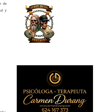
e de
cal y