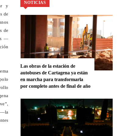
NOTICIAS
ar y
ás de
mnos
s de
es —
ción
Las obras de la estación de
tema
autobuses de Cartagena ya están
 polo
en marcha para transformarla
por completo antes de final de año
ollo
agena
ve”,
 —la
entes