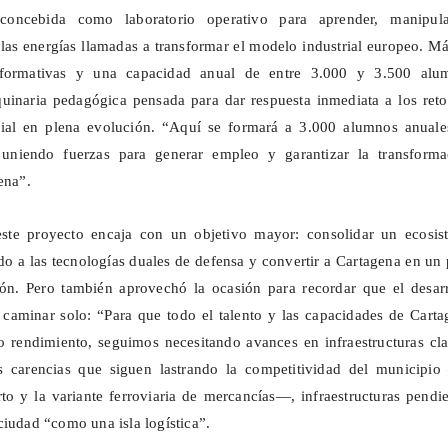
concebida como laboratorio operativo para aprender, manipul
as energías llamadas a transformar el modelo industrial europeo. M
 formativas y una capacidad anual de entre 3.000 y 3.500 alu
uinaria pedagógica pensada para dar respuesta inmediata a los reto
rial en plena evolución. “Aquí se formará a 3.000 alumnos anual
uniendo fuerzas para generar empleo y garantizar la transforma
ena”.
 este proyecto encaja con un objetivo mayor: consolidar un ecosis
do a las tecnologías duales de defensa y convertir a Cartagena en un
ión. Pero también aprovechó la ocasión para recordar que el desarr
 caminar solo: “Para que todo el talento y las capacidades de Cart
 rendimiento, seguimos necesitando avances en infraestructuras cla
os carencias que siguen lastrando la competitividad del municipio
to y la variante ferroviaria de mercancías—, infraestructuras pendi
ciudad “como una isla logística”.