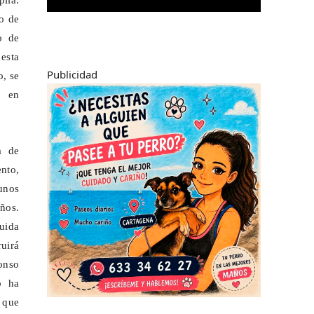
lia.
no de
o de
 esta
Publicidad
o, se
o en
a de
ento,
unos
ños.
luida
ruirá
fonso
o ha
a que