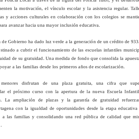
la Policía Local a través de la figura del Policía Tutor, y el desarrol
enten la motivación, el vínculo escolar y la asistencia regular. Tall
as y acciones culturales en colaboración con los colegios se manti
para avanzar hacia una mayor inclusión educativa.
ta de Gobierno ha dado luz verde a la generación de un crédito de 93
stinado a cubrir el funcionamiento de las escuelas infantiles munici
nuidad de su gratuidad. Una medida de fondo que consolida la apuest
oyar a las familias desde los primeros años de escolarización.
menores disfrutan de una plaza gratuita, una cifra que supe
lar el próximo curso con la apertura de la nueva Escuela Infantil
. La ampliación de plazas y la garantía de gratuidad refuerza
agena con la igualdad de oportunidades desde la etapa educativa
o a las familias y consolidando una red pública de calidad que mir
.