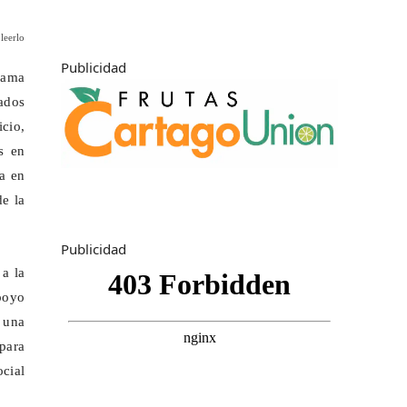
leerlo
Publicidad
rama
zados
icio,
s en
da en
e la
Publicidad
 a la
poyo
 una
 para
ocial