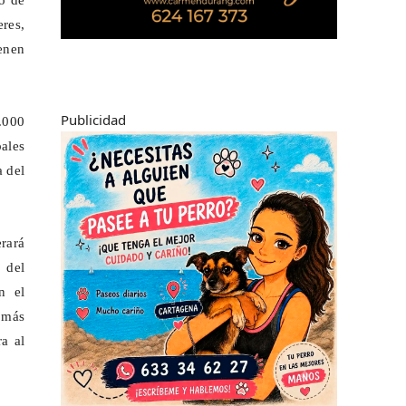
lo de
eres,
enen
Publicidad
3.000
pales
a del
rará
 del
n el
 más
a al