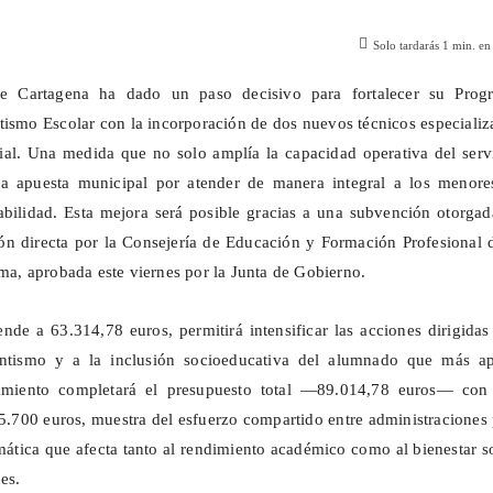
Solo tardarás
1
min. en 
e Cartagena ha dado un paso decisivo para fortalecer su Prog
ismo Escolar con la incorporación de dos nuevos técnicos especiali
ial. Una medida que no solo amplía la capacidad operativa del serv
la apuesta municipal por atender de manera integral a los menore
abilidad. Esta mejora será posible gracias a una subvención otorga
n directa por la Consejería de Educación y Formación Profesional d
, aprobada este viernes por la Junta de Gobierno.
nde a 63.314,78 euros, permitirá intensificar las acciones dirigidas
entismo y a la inclusión socioeducativa del alumnado que más a
tamiento completará el presupuesto total —89.014,78 euros— con
5.700 euros, muestra del esfuerzo compartido entre administraciones
ática que afecta tanto al rendimiento académico como al bienestar s
es.