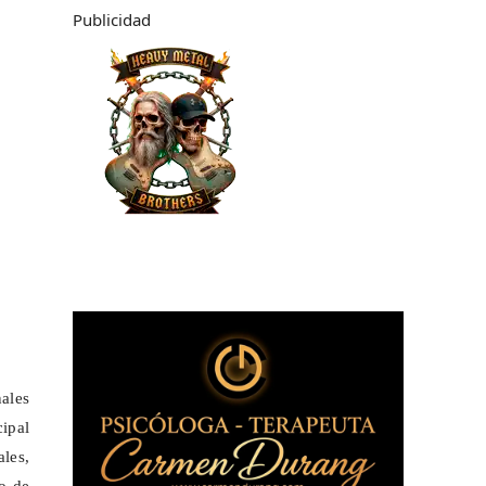
Publicidad
ales
cipal
ales,