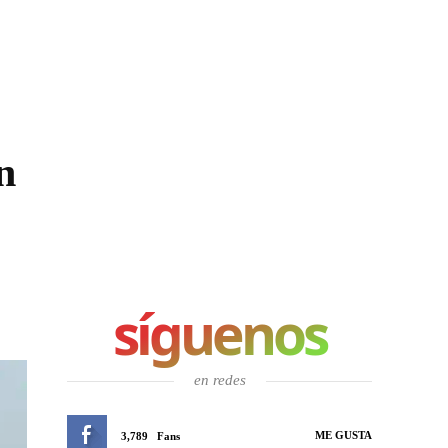
n
síguenos
en redes
ME GUSTA
3,789
Fans