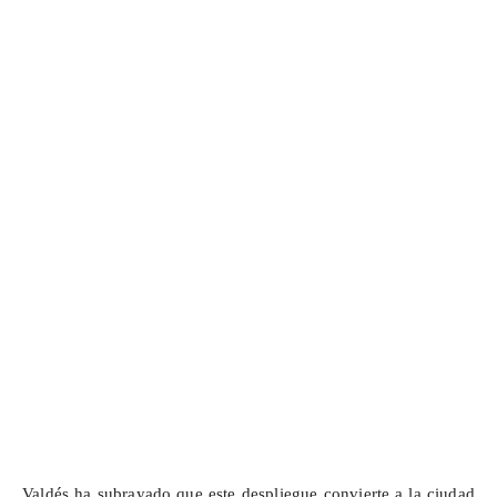
Valdés ha subrayado que este despliegue convierte a la ciudad