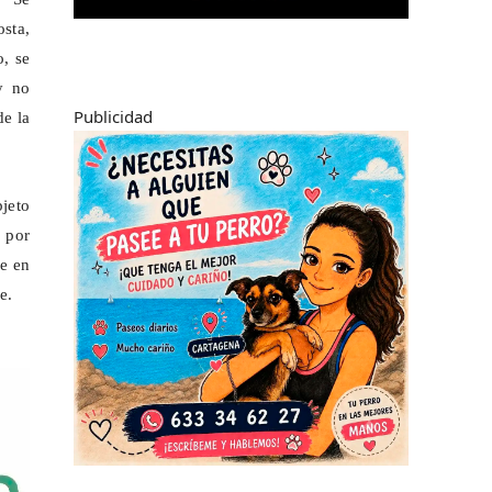
sta,
, se
y no
Publicidad
de la
bjeto
o por
se en
e.