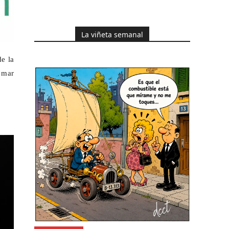
La viñeta semanal
de la
 mar