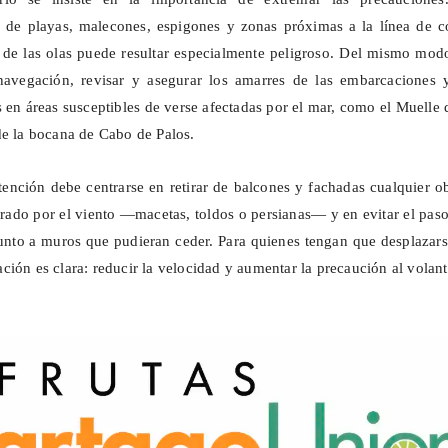
 de playas, malecones, espigones y zonas próximas a la línea de co
de las olas puede resultar especialmente peligroso. Del mismo modo
 navegación, revisar y asegurar los amarres de las embarcaciones 
 en áreas susceptibles de verse afectadas por el mar, como el Muelle 
de la bocana de Cabo de Palos.
atención debe centrarse en retirar de balcones y fachadas cualquier o
trado por el viento —macetas, toldos o persianas— y en evitar el pas
unto a muros que pudieran ceder. Para quienes tengan que desplazar
ción es clara: reducir la velocidad y aumentar la precaución al volant