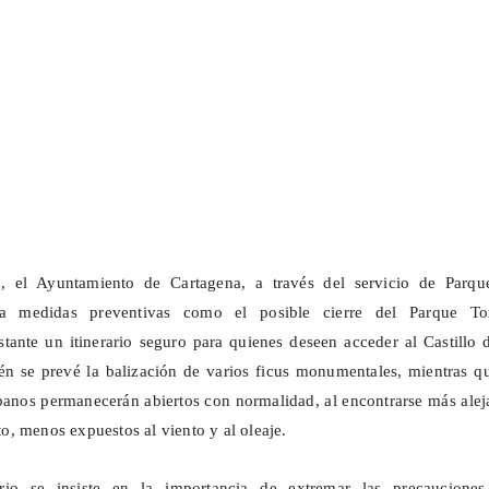
n, el Ayuntamiento de Cartagena, a través del servicio de Parqu
la medidas preventivas como el posible cierre del Parque Tor
ante un itinerario seguro para quienes deseen acceder al Castillo 
én se prevé la
balización
de varios ficus monumentales, mientras qu
anos permanecerán abiertos con normalidad, al encontrarse más alej
nto, menos expuestos al viento y al oleaje.
rio se insiste en la importancia de extremar las precauciones