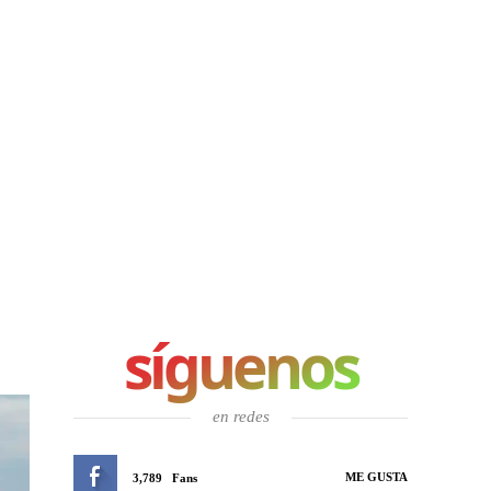
síguenos
en redes
ME GUSTA
3,789
Fans