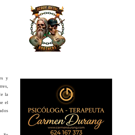
es y
res,
de la
e el
ados
. Se