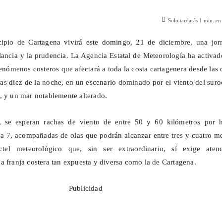
Solo tardarás
1
min. en 
icipio de Cartagena vivirá este domingo, 21 de diciembre, una jor
lancia y la prudencia. La Agencia Estatal de Meteorología ha activa
fenómenos costeros que afectará a toda la costa cartagenera desde las
las diez de la noche, en un escenario dominado por el viento del suro
, y un mar notablemente alterado.
, se esperan rachas de viento de entre 50 y 60 kilómetros por h
za 7, acompañadas de olas que podrán alcanzar entre tres y cuatro m
tel meteorológico que, sin ser extraordinario, sí exige atenc
a franja costera tan expuesta y diversa como la de Cartagena.
Publicidad