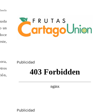
leerlo
nada
do un
 doce
este,
Publicidad
ora,
etros
ión,
Publicidad