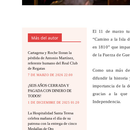
El 11 de marzo tuv
Más del autor
“Camino a la Isla 
en 1810” que impart
Cartagena y Roche lloran la
de la Fuerza de Guer
pérdida de Antonio Martínez,
referente humano del Real Club
de Regatas
Como una más de l
7 DE MARZO DE 2026 22:00
difundir la historia
¡SEIS AÑOS CERRADA Y
importancia de la d
PAGADA CON DINERO DE
gracias a la que
TODOS!
Independencia.
1 DE DICIEMBRE DE 2025 01:20
La Hospitalidad Santa Teresa
celebra mañana el día de su
patrona con la entrega de cinco
Medallas de Oro