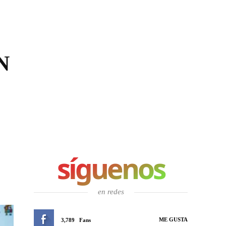
N
síguenos
en redes
ME GUSTA
3,789
Fans