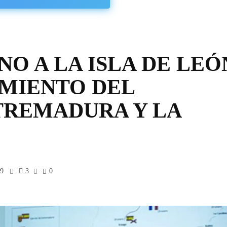
INO A LA ISLA DE LEÓ
IMIENTO DEL
TREMADURA Y LA
”
39
3
0