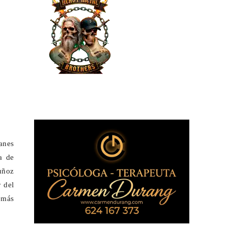
tanes
a de
uñoz
r del
emás