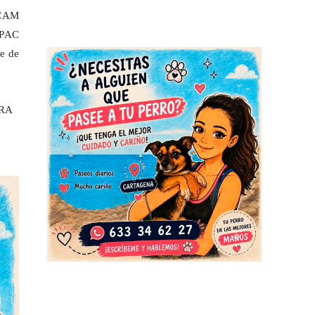
 UCAM
SPAC
e de
URA