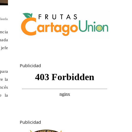
leerlo
ncia
mada
 jefe
Publicidad
para
re la
ancés
e la
Publicidad