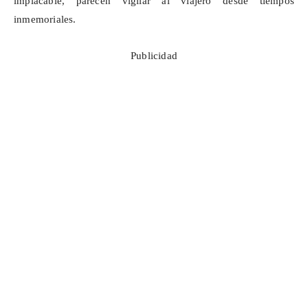
implacable, parecen vigilar al viajero desde tiempos
inmemoriales.
Publicidad