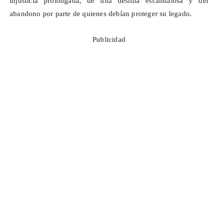
injusticia prolongada, de una desidia escandalosa y del
abandono por parte de quienes debían proteger su legado.
Publicidad