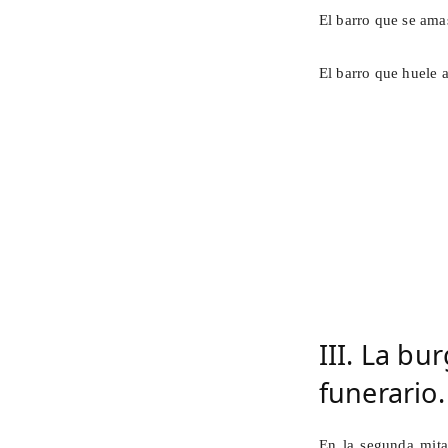
El barro que se ama
El barro que huele 
III. La bu
funerario.
En la segunda mita