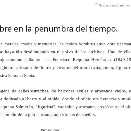
Solo tardarás
6
min. en 
bre en la penumbra del tiempo.
de metales, mares y memorias, ha tenido hombres cuya obra perman
e haya ido desdibujando en el polvo de los archivos. Uno de ell
injustamente callados— es Francisco Requena Hernández (1840-19
imaginero, artesano del barro y creador del trono cartagenero, figura 
estra Semana Santa.
gena de calles estrechas, de balcones azules y artesanos viejos, e
a dedicada al barro y al molde, donde el oficio era herencia y mod
 Requena Salmerón, “
figurista
”, vaciador y artesano, creció entre el ol
el sonido de la gubia arrancando virutas de sueños.
Publicidad