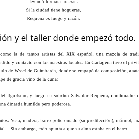
levantó formas sinceras.
Si la ciudad tiene hogueras,
Requena es fuego y razón.
ión y el taller donde empezó todo.
como la de tantos artistas del XIX español, una mezcla de tradi
endido y contacto con los maestros locales. En Cartagena tuvo el privi
rculo de
Wssel
de Guimbarda, donde se empapó de composición, anat
lpe de gracia vino de la cuna:
 del
figurismo
, y luego su sobrino Salvador Requena, continuador d
na dinastía humilde pero poderosa.
ños: Yeso, madera, barro policromado (su predilección), mármol, ma
icial… Sin embargo, todo apunta a que su alma estaba en el barro.