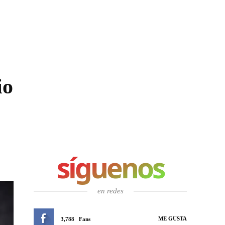
io
síguenos
en redes
ME GUSTA
3,788
Fans