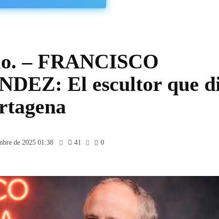
blo. – FRANCISCO
Z: El escultor que d
rtagena
mbre de 2025 01:38
41
0