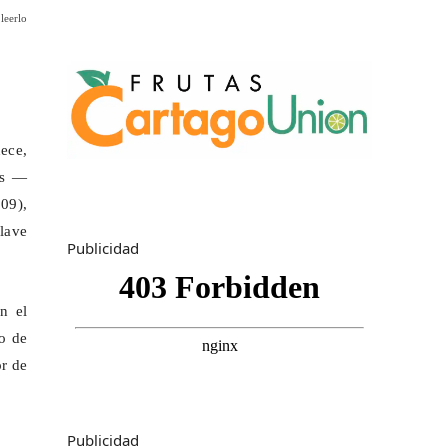
leerlo
ece,
os —
09),
clave
Publicidad
n el
o de
or de
Publicidad