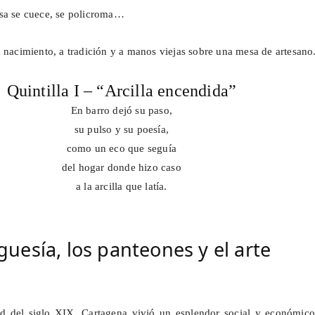
sa se cuece, se policroma…
a nacimiento, a tradición y a manos viejas sobre una mesa de artesano
Quintilla I – “Arcilla encendida”
En barro dejó su paso,
su pulso y su poesía,
como un eco que seguía
del hogar donde hizo caso
a la arcilla que latía.
rguesía, los panteones y el arte
d del siglo XIX, Cartagena vivió un esplendor social y económico