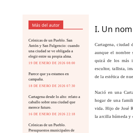
Más del autor
I. Un nom
Crónicas de un Pueblo. San
Cartagena, ciudad 
Antón y San Fulgencio: cuando
una ciudad se ve obligada a
aunque el nombre s
elegir entre su propia alma.
quizá de los más 
19 DE ENERO DE 2026 08:00
escultor, tallista, 
Parece que ya estamos en
de la estética de nu
campaña.
18 DE ENERO DE 2026 07:30
Nació en una Carta
Cartagena desde lo alto: relato a
hogar de una famili
caballo sobre una ciudad que
merece futuro.
vida. Hijo de José
16 DE ENERO DE 2026 22:18
la arcilla húmeda y 
Crónicas de un Pueblo.
Presupuestos municipales de