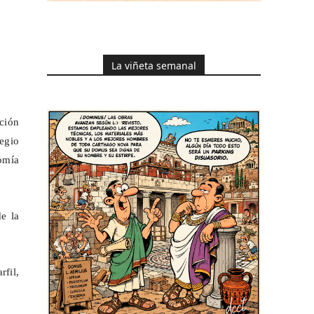
La viñeta semanal
ción
legio
omía
e la
rfil,