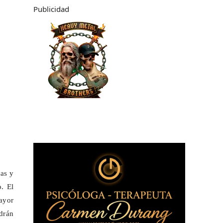
Publicidad
pas y
. El
ayor
odrán