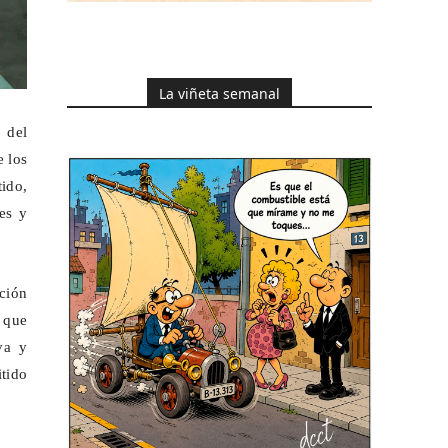
La viñeta semanal
 del
e los
tido,
es
y
ación
 que
va y
tido