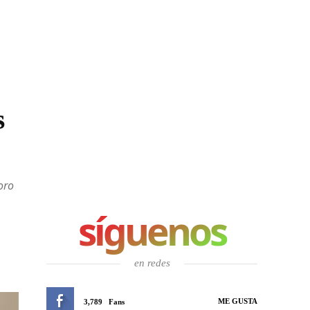
s
oro
síguenos
en redes
ME GUSTA
3,789
Fans