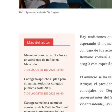
Foto: Ayuntamiento de Cartagena
Hay tradiciones q
Más del autor
esperando el moment
con uno de los acto
Muere un hombre de 39 años en
Romano volverá a c
un accidente de tráfico en
acogía este espectá
Mazarrón
7 DE AGOSTO DE 2026 16:00
El anuncio se ha re
Cartagena aprueba el plan para
climatizar todos los colegios
Arroyo; el preside
públicos hasta 2030
concejales de De
7 DE AGOSTO DE 2026 08:00
representantes del
Cartagena recibe a su nuevo
vicepresidente, Javie
comisario de la Policía Nacional
mientras sigue esperando una