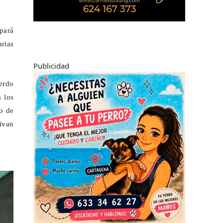
ipará
arias
Publicidad
uerdo
 los
no de
vivan