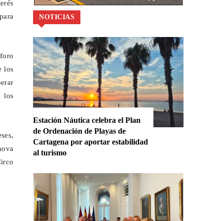
erés
 para
NOTICIAS
foro
e los
erar
 los
Estación Náutica celebra el Plan
de Ordenación de Playas de
eses,
Cartagena por aportar estabilidad
nova
al turismo
irco