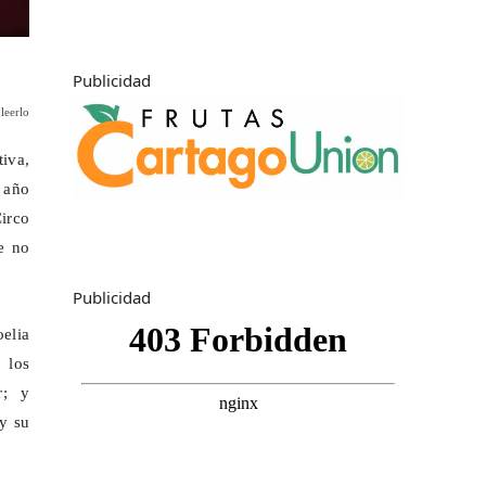
Publicidad
leerlo
iva,
 año
irco
e no
Publicidad
oelia
 los
r; y
y su