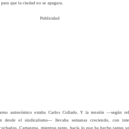
para que la ciudad no se apagara.
Publicidad
ierno autonómico estaba Carlos Collado. Y la tensión —según rel
on desde el sindicalismo— llevaba semanas creciendo, con inte
scuchados. Cartagena, mientras tanto, hacía lo que ha hecho tantas v