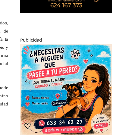
bios,
a de
Publicidad
a la
eis y
 una
ocial
uede
mino
udad