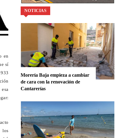
NOTICIAS
o en
ue sí
1933
Morería Baja empieza a cambiar
ción
de cara con la renovación de
Cantarerías
 esa
ugar:
acto
 los