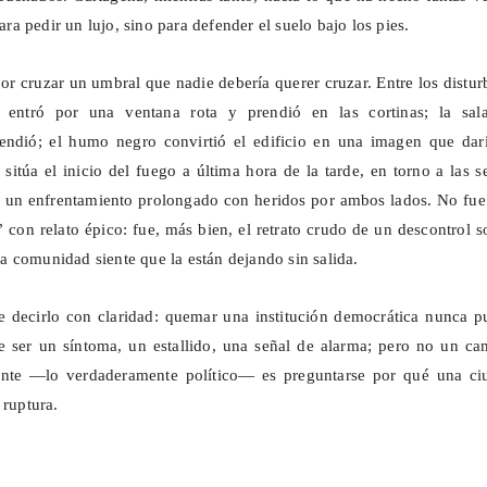
para pedir un lujo, sino para defender el suelo bajo los pies.
or cruzar un umbral que nadie debería querer cruzar. Entre los distur
 entró por una ventana rota y prendió en las cortinas; la sal
cendió; el humo negro convirtió el edificio en una imagen que darí
sitúa el inicio del fuego a última hora de la tarde, en torno a las s
e un enfrentamiento prolongado con heridos por ambos lados. No fue
 con relato épico: fue, más bien, el retrato crudo de un descontrol s
 comunidad siente que la están dejando sin salida.
e decirlo con claridad: quemar una institución democrática nunca p
e ser un síntoma, un estallido, una señal de alarma; pero no un ca
ante —lo verdaderamente político— es preguntarse por qué una ci
 ruptura.