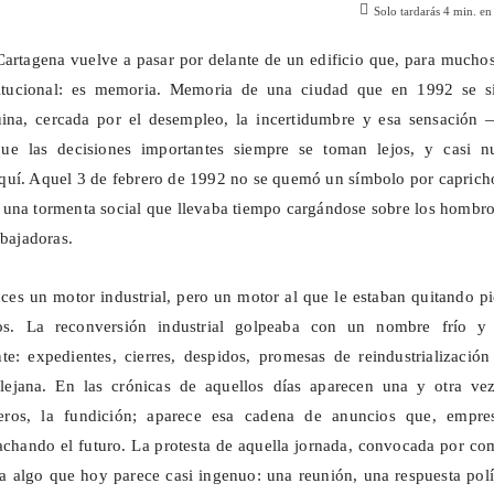
Solo tardarás
4
min. en 
Cartagena vuelve a pasar por delante de un edificio que, para mucho
titucional: es memoria. Memoria de una ciudad que en 1992 se si
ina, cercada por el desempleo, la incertidumbre y esa sensación 
ue las decisiones importantes siempre se toman lejos, y casi n
uí. Aquel 3 de febrero de 1992 no se quemó un símbolo por capricho
una tormenta social que llevaba tiempo cargándose sobre los hombro
abajadoras.
ces un motor industrial, pero un motor al que le estaban quitando p
os. La reconversión industrial golpeaba con un nombre frío y
te: expedientes, cierres, despidos, promesas de reindustrializació
ejana. En las crónicas de aquellos días aparecen una y otra vez
illeros, la fundición; aparece esa cadena de anuncios que, empre
achando el futuro. La protesta de aquella jornada, convocada por co
 algo que hoy parece casi ingenuo: una reunión, una respuesta polí