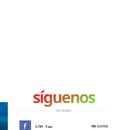
síguenos
en redes
ME GUSTA
3,789
Fans