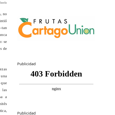
leerlo
s, no
ntió
—tan
unca
: se
s de
Publicidad
iezas
 una
n que
 las
sa a
mités
tica,
Publicidad