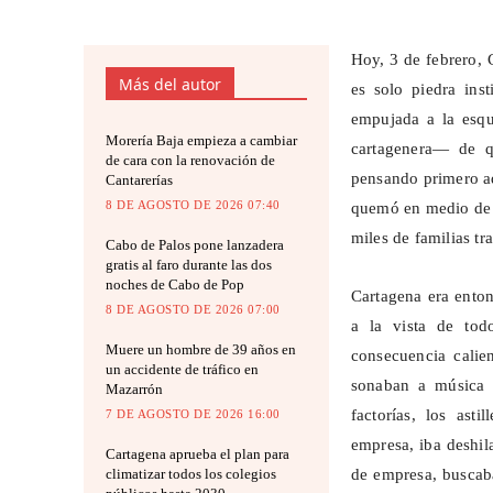
Hoy, 3 de febrero, 
Más del autor
es solo piedra ins
empujada a la esqu
Morería Baja empieza a cambiar
cartagenera— de q
de cara con la renovación de
pensando primero aq
Cantarerías
8 DE AGOSTO DE 2026 07:40
quemó en medio de 
miles de familias tr
Cabo de Palos pone lanzadera
gratis al faro durante las dos
noches de Cabo de Pop
Cartagena era enton
8 DE AGOSTO DE 2026 07:00
a la vista de tod
Muere un hombre de 39 años en
consecuencia calien
un accidente de tráfico en
sonaban a música l
Mazarrón
factorías, los ast
7 DE AGOSTO DE 2026 16:00
empresa, iba deshil
Cartagena aprueba el plan para
climatizar todos los colegios
de empresa, buscaba