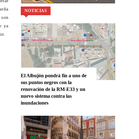
ésar
ueña
NOTICIAS
son
e ya
or.
El Albujón pondrá fin a uno de
sus puntos negros con la
renovación de la RM-E33 y un
nuevo sistema contra las
inundaciones