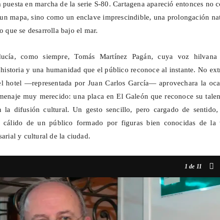
a puesta en marcha de la serie S-80. Cartagena apareció entonces no
un mapa, sino como un enclave imprescindible, una prolongación nat
so que se desarrolla bajo el mar.
ducía, como siempre, Tomás Martínez Pagán, cuya voz hilvana
, historia y una humanidad que el público reconoce al instante. No ex
el hotel —representada por Juan Carlos García— aprovechara la oca
omenaje muy merecido: una placa en El Galeón que reconoce su talen
la difusión cultural. Un gesto sencillo, pero cargado de sentido,
 cálido de un público formado por figuras bien conocidas de la 
arial y cultural de la ciudad.
1
de 11