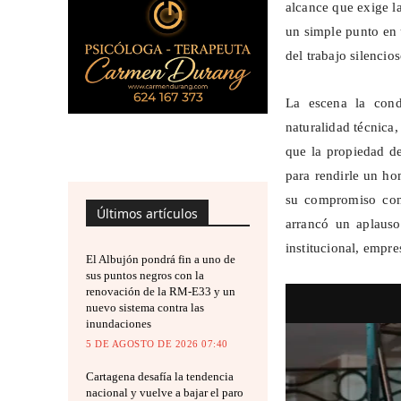
alcance que exige l
un simple punto en 
del trabajo silencio
La escena la con
naturalidad técnica
que la propiedad d
para rendirle un h
su compromiso con 
Últimos artículos
arrancó un aplauso
institucional, empres
El Albujón pondrá fin a uno de
sus puntos negros con la
renovación de la RM-E33 y un
nuevo sistema contra las
inundaciones
5 DE AGOSTO DE 2026 07:40
Cartagena desafía la tendencia
nacional y vuelve a bajar el paro