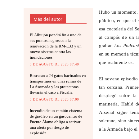
Hubo un momento, ju
Más del autor
público, en que el 
esa coctelería del 
El Albujón pondrá fin a uno de
al compás de un la
sus puntos negros con la
graban
Los Podcast
renovación de la RM-E33 y un
nuevo sistema contra las
en su memoria técni
inundaciones
que realmente es.
5 DE AGOSTO DE 2026 07:40
Rescatan a 24 gatos hacinados en
El noveno episodio 
transportines en unas ruinas de
La Asomada y las protectoras
tan cercana. Prime
llevarán el caso a Fiscalía
desplegó sobre la
5 DE AGOSTO DE 2026 07:00
marinería. Habló 
Incendio de un camión cisterna
Arsenal sigue ten
de gasóleo en un gasocentro de
solemne, sino since
Fuente Álamo obliga a activar
una alerta por riesgo de
a la Armada bajo el 
explosión