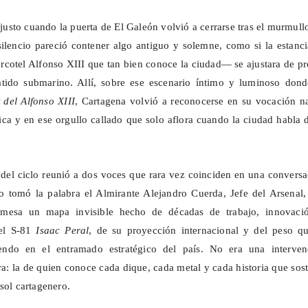
sto cuando la puerta de El Galeón volvió a cerrarse tras el murmull
silencio pareció contener algo antiguo y solemne, como si la estan
Sercotel Alfonso XIII que tan bien conoce la ciudad— se ajustara de p
tido submarino. Allí, sobre ese escenario íntimo y luminoso dond
 del Alfonso XIII
, Cartagena volvió a reconocerse en su vocación na
ca y en ese orgullo callado que solo aflora cuando la ciudad habla 
del ciclo reunió a dos voces que rara vez coinciden en una convers
ro tomó la palabra el Almirante Alejandro Cuerda,
Jefe
del Arsenal,
 mesa un mapa invisible hecho de décadas de trabajo, innovaci
del S-81
Isaac Peral
, de su proyección internacional y del peso qu
iendo en el entramado estratégico del país. No era una interven
ra: la de quien conoce cada dique, cada metal y cada historia que sos
sol cartagenero.