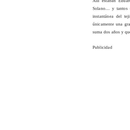
Allí estaban Edua
Solano… y tantos 
instantánea del t
únicamente una gra
suma dos años y que
Publicidad