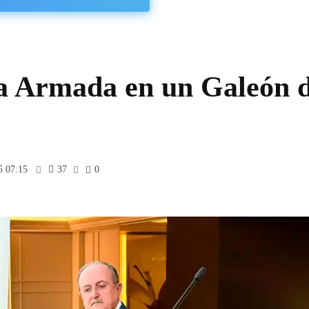
la Armada en un Galeón 
5 07:15
37
0