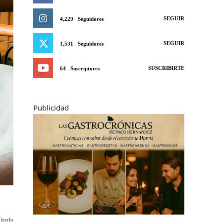
SEGUIR
4,229
Seguidores
SEGUIR
1,531
Seguidores
SUSCRIBIRTE
64
Suscriptores
Publicidad
leerlo