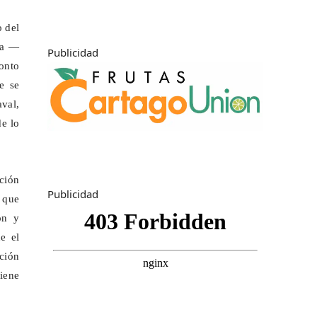
o del
cia —
Publicidad
ronto
e se
val,
de lo
ación
Publicidad
 que
ón y
e el
ción
tiene