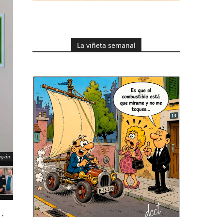
La viñeta semanal
agán