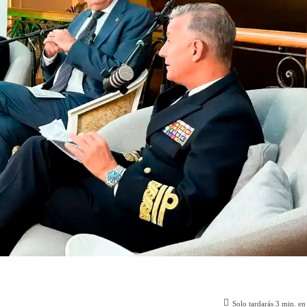
Solo tardarás
3
min. en 