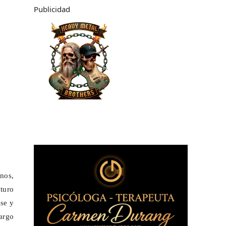
Publicidad
nos,
uturo
ase y
argo