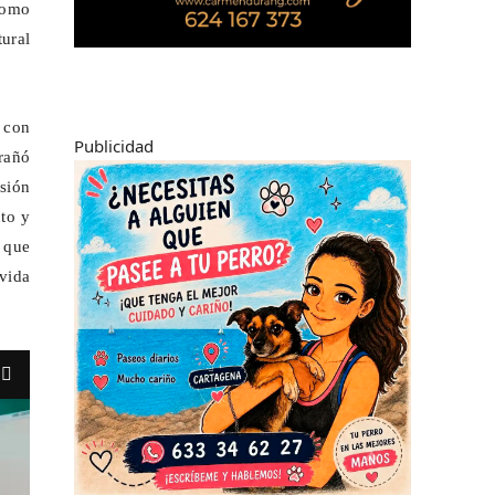
 como
ural
 con
Publicidad
trañó
sión
to y
 que
vida