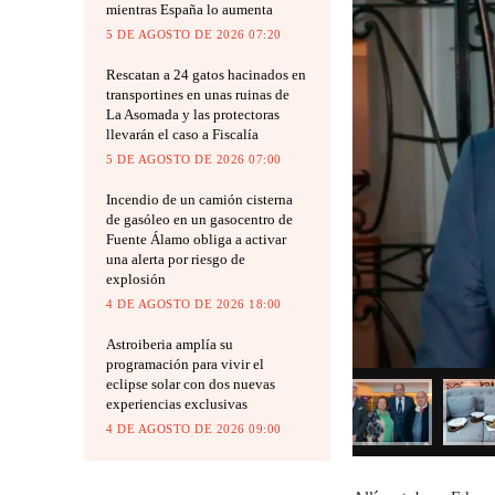
mientras España lo aumenta
5 DE AGOSTO DE 2026 07:20
Rescatan a 24 gatos hacinados en
transportines en unas ruinas de
La Asomada y las protectoras
llevarán el caso a Fiscalía
5 DE AGOSTO DE 2026 07:00
Incendio de un camión cisterna
de gasóleo en un gasocentro de
Fuente Álamo obliga a activar
una alerta por riesgo de
explosión
4 DE AGOSTO DE 2026 18:00
Astroiberia amplía su
programación para vivir el
eclipse solar con dos nuevas
experiencias exclusivas
4 DE AGOSTO DE 2026 09:00