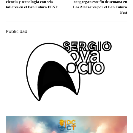
ciencia y tecnología con seis
congregan este fin de semana en
talleres en el Fan Futura FEST
Los Alcázares por el Fan Futura
Fest
Publicidad