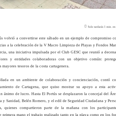
Solo tardarás
1
min. en 
ús
volvió a convertirse este sábado en un ejemplo de compromiso co
ias a la celebración de la V Macro Limpieza de Playas y Fondos Mar
cia, una iniciativa impulsada por el Club GESC que reunió a decena
adores y entidades colaboradoras con un objetivo común: proteg
s mayores tesoros de la costa cartagenera.
ollada en un ambiente de colaboración y concienciación, contó co
tamiento de Cartagena, que quiso mostrar su apoyo a esta activ
in ánimo de lucro. Hasta El
Portús
se desplazaron la concejal del Ár
a y Sanidad, Belén Romero, y el edil de Seguridad Ciudadana y Pers
, quienes compartieron parte de la mañana con los participant
 primera mano el trabajo realizado tanto en la playa como en los f