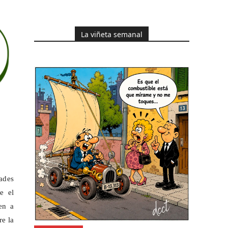
La viñeta semanal
dades
e el
en a
re la