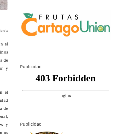
leerlo
n el
inos
s de
Publicidad
er y
n el
idad
ea de
onal,
Publicidad
es y
ondos