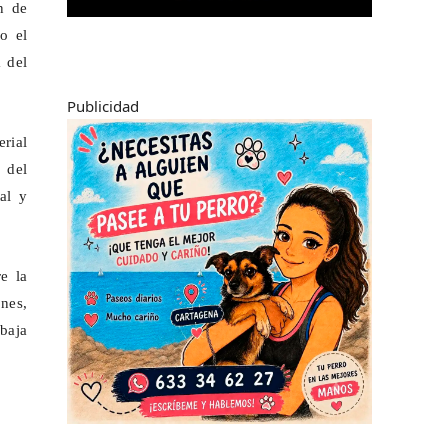
n de
o el
 del
Publicidad
erial
 del
al y
e la
nes,
baja