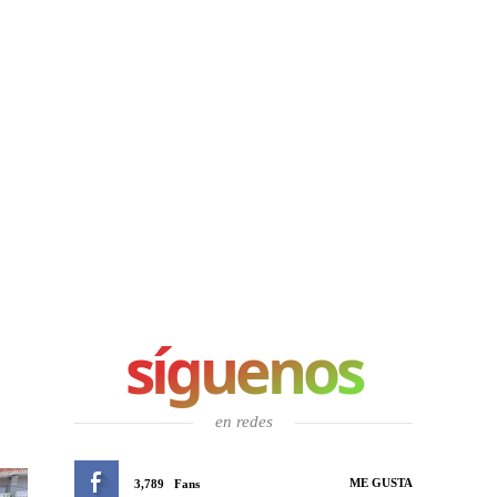
síguenos
en redes
ME GUSTA
3,789
Fans