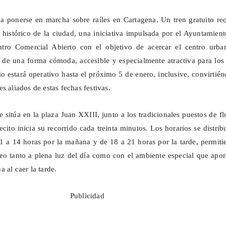
 ponerse en marcha sobre raíles en Cartagena. Un tren gratuito rec
o histórico de la ciudad, una iniciativa impulsada por el Ayuntamien
tro Comercial Abierto con el objetivo de acercar el centro urba
s de una forma cómoda, accesible y especialmente atractiva para lo
io estará operativo hasta el próximo 5 de enero, inclusive, convirtié
s aliados de estas fechas festivas.
e sitúa en la plaza Juan XXIII, junto a los tradicionales puestos de fl
cito inicia su recorrido cada treinta minutos. Los horarios se distri
11 a 14 horas por la mañana y de 18 a 21 horas por la tarde, permit
aseo tanto a plena luz del día como con el ambiente especial que apor
 al caer la tarde.
Publicidad