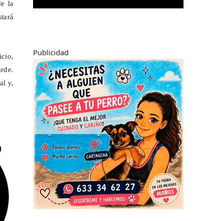
e la
tará
Publicidad
cio,
arde.
al y,