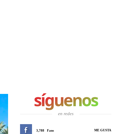
síguenos
en redes
ME GUSTA
3,788
Fans