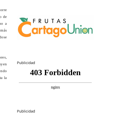
orre
to de
no a
s más
ndose
ores,
Publicidad
buyen
iendo
ta la
Publicidad