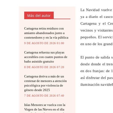
La Navidad vuelve a
Más del autor
ya a diario el casc
Cartagena y el Cen
Cartagena retira residuos con
vecinos y visitante
amianto abandonados junto a
pequeños. El servic
contenedores y en la vía pública
9 DE AGOSTO DE 2026 01:00
en uno de los grande
Cartagena refuerza sus playas
accesibles con cuatro puntos de
El punto de salida s
baño asistido gratuito
desde donde el trene
8 DE AGOSTO DE 2026 07:20
en dos franjas: de 
Cartagena deriva a más de un
así disfrutar del p
centenar de menores a atención
iluminación navideña
psicológica por violencia de
género desde 2025
7 DE AGOSTO DE 2026 07:40
Islas Menores se vuelca con la
Virgen de las Nieves en el día