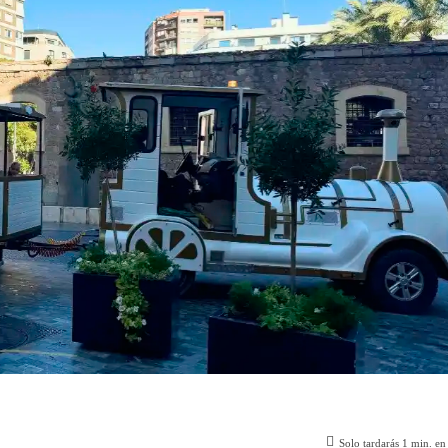
Solo tardarás
1
min. en 