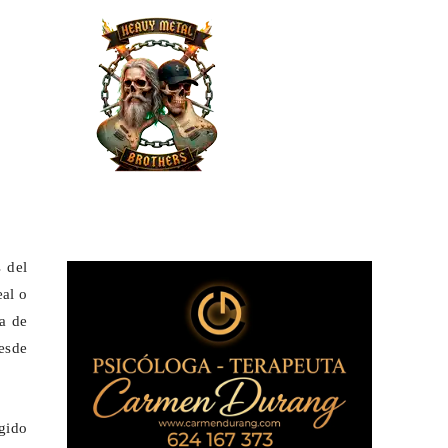
 del
eal o
a de
desde
ngido