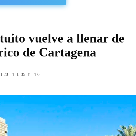
tuito vuelve a llenar de
órico de Cartagena
01:20
35
0