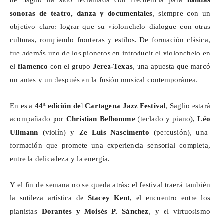
de
Saglio
ha sido reclamada con frecuencia para
bandas
sonoras de teatro, danza y documentales
, siempre con un
objetivo claro: lograr que su violonchelo dialogue con otras
culturas, rompiendo fronteras y estilos. De formación clásica,
fue además uno de los pioneros en introducir el violonchelo en
el
flamenco
con el grupo
Jerez-Texas
, una apuesta que marcó
un antes y un después en la fusión musical contemporánea.
En esta
44ª edición del Cartagena Jazz Festival
,
Saglio
estará
acompañado por
Christian
Belhomme
(teclado y piano),
Léo
Ullmann
(violín) y
Ze
Luis Nascimento
(percusión), una
formación que promete una experiencia sensorial completa,
entre la delicadeza y la energía.
Y el fin de semana no se queda atrás: el festival traerá también
la sutileza artística de
Stacey Kent
, el encuentro entre los
pianistas
Dorantes y Moisés P. Sánchez
, y el virtuosismo