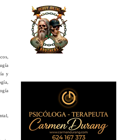
cos,
ugía
ía y
gía,
ogía
tal,