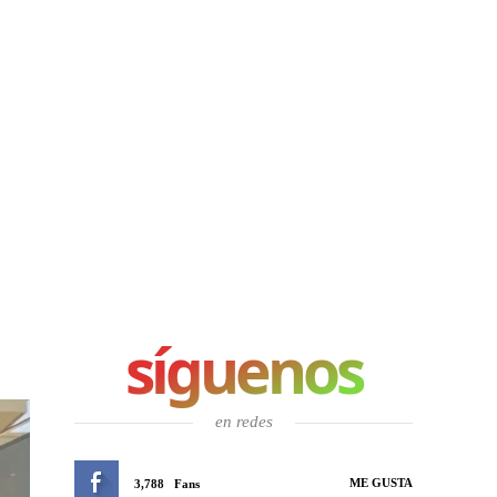
síguenos
en redes
ME GUSTA
3,788
Fans