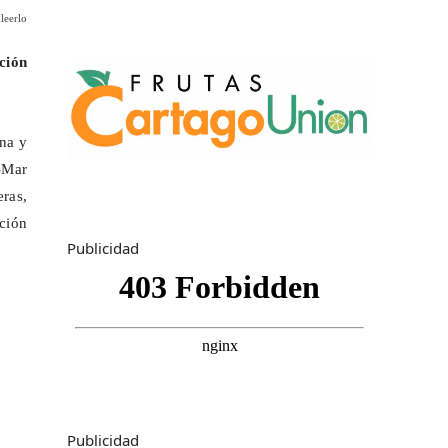
leerlo
ción
na y
-Mar
eras,
ción
Publicidad
Publicidad