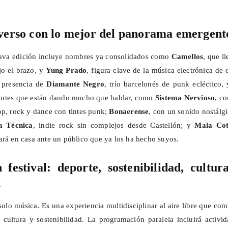
iverso con lo mejor del panorama emergent
ctava edición incluye nombres ya consolidados como
Camellos
, que l
jo el brazo, y
Yung
Prado
, figura clave de la música electrónica de 
 presencia de
Diamante Negro
, trío barcelonés de punk ecléctico,
ntes que están dando mucho que hablar, como
Sistema Nervioso
, c
op, rock y dance con tintes punk;
Bonaerense
, con un sonido nostálg
a Técnica
, indie rock sin complejos desde Castellón; y
Mala Cot
ará en casa ante un público que ya los ha hecho suyos.
festival: deporte, sostenibilidad, cultur
a
olo música. Es una experiencia multidisciplinar al aire libre que co
, cultura y sostenibilidad. La programación paralela incluirá activi