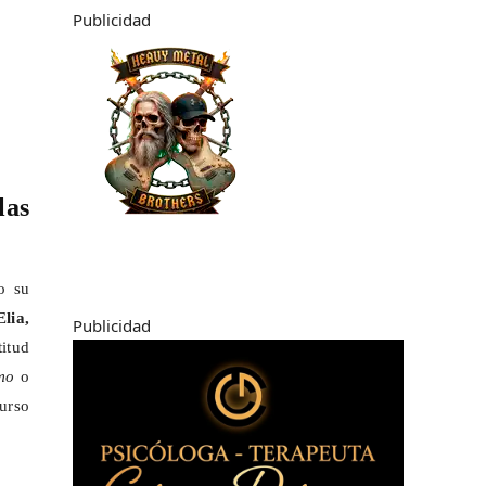
Publicidad
las
o su
Elia,
Publicidad
titud
mo
o
curso