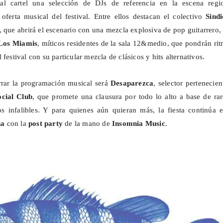
al cartel una selección de
DJs
de referencia en la escena regio
oferta musical del festival. Entre ellos destacan el colectivo
Sindi
, que abrirá el escenario con una mezcla explosiva de pop guitarrero
Los
Miamis
, míticos residentes de la sala 12&medio, que pondrán ri
 festival con su particular mezcla de clásicos
y
hits alternativos.
rrar la programación musical será
Desaparezca
, selector pertenecien
ocial Club
, que promete una clausura por todo lo alto a base de ra
os
infalibles. Y para quienes aún quieran más, la fiesta continúa e
na
con
la
post
party
de la mano de
Insomnia
Music
.