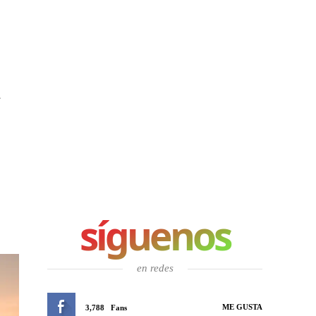
a
síguenos
en redes
ME GUSTA
3,788
Fans