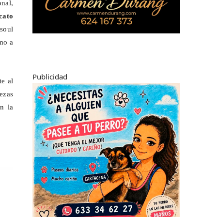
nal,
cato
,
soul
tmo a
Publicidad
te al
rezas
n la