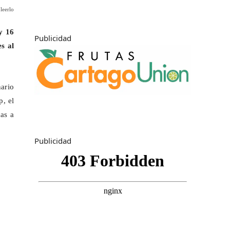
leerlo
y 16
Publicidad
s al
nario
p, el
das a
Publicidad