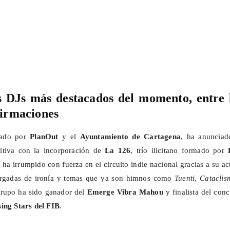
s
DJs
más destacados del momento, entre 
firmaciones
izado por
PlanOut
y el
Ayuntamiento de Cartagena
, ha anunciad
itiva con la incorporación de
La 126
, trío ilicitano formado por
 ha irrumpido con fuerza en el circuito indie nacional gracias a su ac
cargadas de ironía y temas que ya son himnos como
Tuenti
,
Cataclis
rupo ha sido ganador del
Emerge
Vibra Mahou
y finalista del con
sing
Stars
del FIB
.