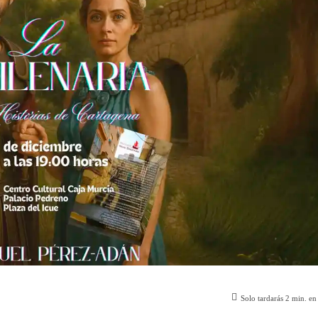
Solo tardarás
2
min. en 