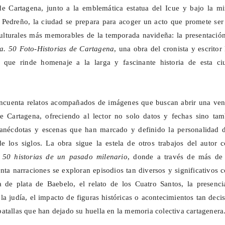
e Cartagena, junto a la emblemática estatua del
Icue
y bajo la mi
o Pedreño, la ciudad se prepara para acoger un acto que promete se
ulturales más memorables de la temporada navideña: la presentación
ia
. 50
Foto
-Historias de Cartagena
, una obra del cronista y escritor
 que rinde homenaje a la larga y fascinante historia de esta ci
cincuenta relatos acompañados de imágenes que buscan abrir una ven
de Cartagena, ofreciendo al lector no solo datos y fechas sino tam
 anécdotas y escenas que han marcado y definido la personalidad d
e los siglos. La obra sigue la estela de otros trabajos del autor 
. 50 historias de un pasado milenario
, donde a través de más de
enta narraciones se exploran episodios tan diversos y significativos
na de plata de
Baebelo
, el relato de los Cuatro Santos, la presenc
 judía, el impacto de figuras históricas o acontecimientos tan deci
atallas que han dejado su huella en la memoria colectiva cartagenera