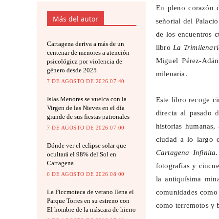
En pleno corazón d
Más del autor
señorial del Palaci
de los encuentros c
Cartagena deriva a más de un
libro
La
Trimilenar
centenar de menores a atención
Miguel Pérez-Adán
psicológica por violencia de
género desde 2025
milenaria.
7 DE AGOSTO DE 2026 07:40
Islas Menores se vuelca con la
Este libro recoge 
Virgen de las Nieves en el día
directa al pasado 
grande de sus fiestas patronales
historias humanas,
7 DE AGOSTO DE 2026 07:00
ciudad a lo largo d
Dónde ver el eclipse solar que
Cartagena Infinita
ocultará el 98% del Sol en
Cartagena
fotografías y cincu
6 DE AGOSTO DE 2026 08:00
la antiquísima mi
La Ficcmoteca de verano llena el
comunidades como la
Parque Torres en su estreno con
como terremotos y b
El hombre de la máscara de hierro