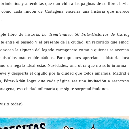
brimientos y anécdotas que dan vida a las páginas de su libro, invi
e cómo cada rincón de Cartagena encierra una historia que merece
.
ple libro de historia,
La
Trimilenaria
. 50
Foto
-Historias de Carta
nte entre el pasado y el presente de la ciudad, un recorrido que emo
conocen la riqueza del legado cartagenero como a quienes se acerca
pisodios más emblemáticos. Para quienes aprecian la historia local
omo un regalo ideal estas Navidades, una obra que no solo informa,
ve y despierta el orgullo por la ciudad que todos amamos. Madrid e
as, Pérez-Adán logra que cada página sea una invitación a reencont
Cartagena, esa ciudad milenaria que sigue sorprendiéndonos.
visits today)