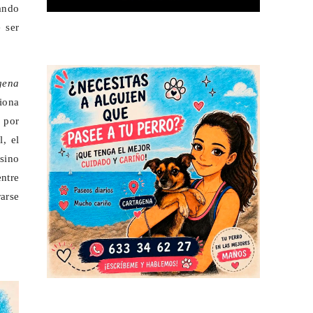
tando
 ser
gena
ciona
n por
, el
 sino
ntre
rarse