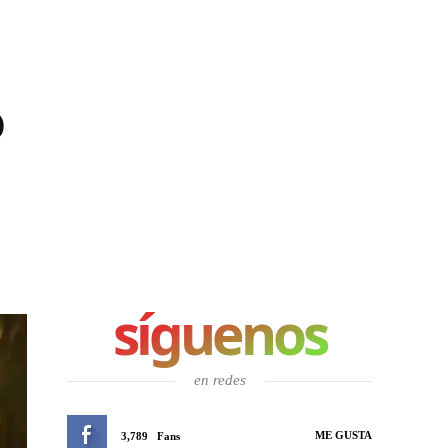
O
síguenos
en redes
ME GUSTA
3,789
Fans