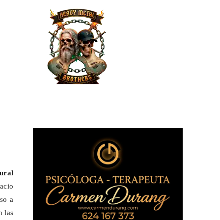
ural
acio
lso a
n las