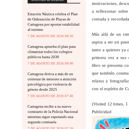
motivaciones, descu
a reflexionar sobr
Estación Náutica celebra el Plan
contada y recordada
de Ordenación de Playas de
Cartagena por aportar estabilidad
al turismo
Más allá de un sim
7 DE AGOSTO DE 2026 08:20
aspira a ser un pue
Cartagena aprueba el plan para
tanto a quienes ya 
climatizar todos los colegios
públicos hasta 2030
primera vez a sus e
7 DE AGOSTO DE 2026 08:00
libro se presenta c
que también conmue
Cartagena deriva a más de un
centenar de menores a atención
relatos y fotografí
psicológica por violencia de
con el espíritu de 
género desde 2025
7 DE AGOSTO DE 2026 07:40
(Visited 12 times, 1 
Cartagena recibe a su nuevo
Publicidad
comisario de la Policía Nacional
mientras sigue esperando una
segunda comisaría
7 DE AGOSTO DE 2026 07:20