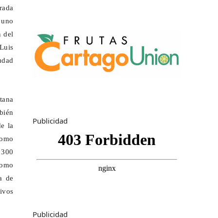
rada
r uno
 del
 Luis
udad
tana
bién
Publicidad
e la
como
 300
 como
ia de
sivos
.
Publicidad