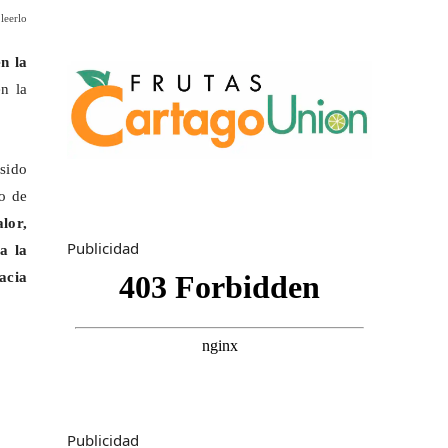
leerlo
n la
en la
sido
io de
alor,
Publicidad
a la
acia
Publicidad