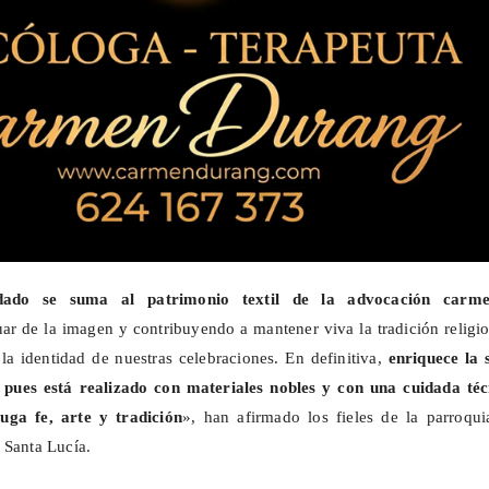
ado se suma al patrimonio textil de la advocación carmel
uar de la imagen y contribuyendo a mantener viva la tradición religi
e la identidad de nuestras celebraciones. En definitiva,
enriquece la 
pues está realizado con materiales nobles y con una cuidada téc
uga fe, arte y tradición
», han afirmado los fieles de la parroqui
 Santa Lucía.