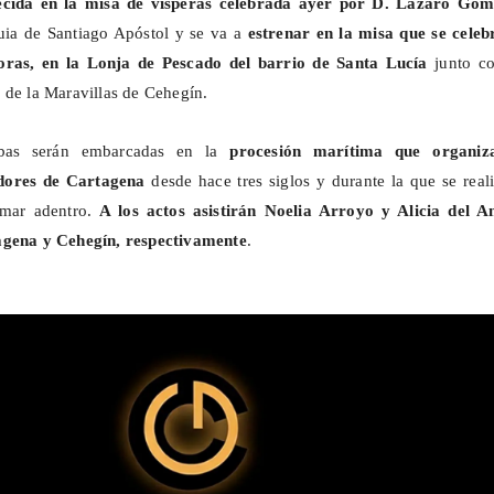
ecida en la misa de vísperas celebrada ayer por D. Lázaro
Gom
uia de Santiago Apóstol y se va a
estrenar en la misa que se celeb
horas, en la Lonja de Pescado del barrio de Santa Lucía
junto c
 de la Maravillas de Cehegín.
mbas serán embarcadas en la
procesión marítima que organiz
dores de Cartagena
desde hace tres siglos y durante la que se real
 mar adentro.
A los actos asistirán Noelia Arroyo y Alicia del A
agena y Cehegín, respectivamente
.