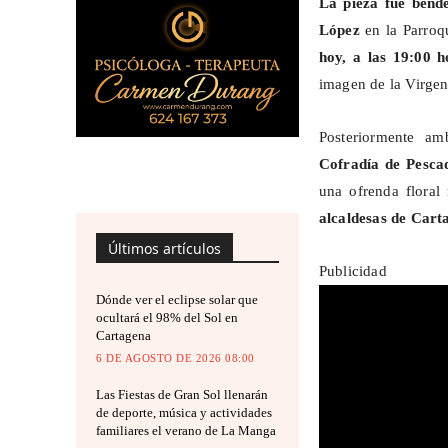
La pieza fue
bend
López
en la Parroq
hoy, a las 19:00 
imagen de la Virgen
Posteriormente a
Cofradía de Pesca
una ofrenda floral
alcaldesas de Cart
Últimos artículos
Publicidad
Dónde ver el eclipse solar que
ocultará el 98% del Sol en
Cartagena
6 DE AGOSTO DE 2026 08:00
Las Fiestas de Gran Sol llenarán
de deporte, música y actividades
familiares el verano de La Manga