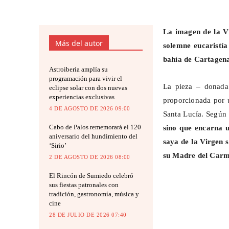
La imagen de la V
Más del autor
solemne eucaristía
bahía de
Cartagen
Astroiberia amplía su
programación para vivir el
La pieza – donada
eclipse solar con dos nuevas
experiencias exclusivas
proporcionada por u
4 DE AGOSTO DE 2026 09:00
Santa Lucía. Según
Cabo de Palos rememorará el 120
sino que encarna 
aniversario del hundimiento del
saya de la Virgen 
‘Sirio’
su Madre del Carm
2 DE AGOSTO DE 2026 08:00
El Rincón de Sumiedo celebró
sus fiestas patronales con
tradición, gastronomía, música y
cine
28 DE JULIO DE 2026 07:40