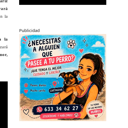
ariz
rará
on la
Publicidad
a la
izará
mor,