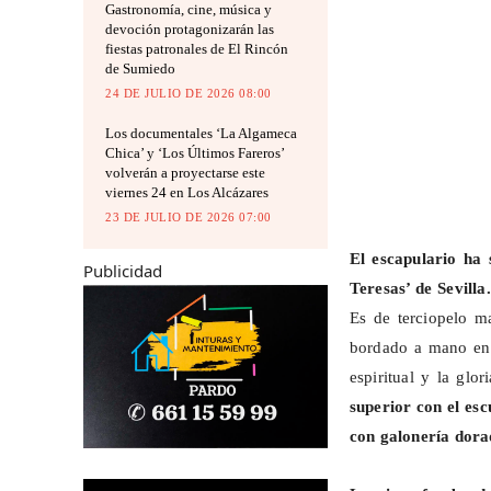
Gastronomía, cine, música y
devoción protagonizarán las
fiestas patronales de El Rincón
de Sumiedo
24 DE JULIO DE 2026 08:00
Los documentales ‘La Algameca
Chica’ y ‘Los Últimos Fareros’
volverán a proyectarse este
viernes 24 en Los Alcázares
23 DE JULIO DE 2026 07:00
El escapulario ha
Publicidad
Teresas’ de Sevill
Es de terciopelo m
bordado a mano en 
espiritual y la gl
superior con el e
con
galonería
dora