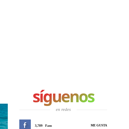
síguenos
en redes
ME GUSTA
3,789
Fans