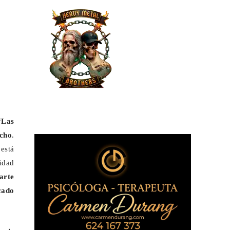
‘Las
ncho
.
está
idad
arte
cado