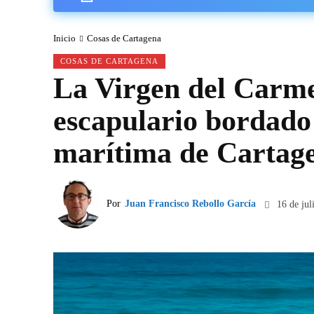
Inicio
Cosas de Cartagena
COSAS DE CARTAGENA
La Virgen del Carme
escapulario bordado 
marítima de Cartag
Por
Juan Francisco Rebollo García
16 de jul