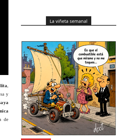
La viñeta semanal
ita
,
osa y
saya
nica
a de