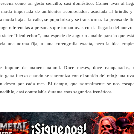
escena como un gesto sencillo, casi doméstico. Comer uvas al llega
 moda importada de ambientes acomodados, asociada al brindis y 
sa moda baja a la
calle,
se populariza y se transforma. La prensa de fi
coge referencias a personas que toman uvas con la llegada del nuevo
arácter “bienhechor”, una especie de augurio amable para lo que est
vía una norma fija, ni una coreografía exacta, pero la idea empie
e impone de manera natural. Doce meses, doce campanadas, 
ito gana fuerza cuando se sincroniza con el sonido del reloj: una uv
n deseo por cada mes. El tiempo, que normalmente se nos escapa
medible, casi controlable durante esos segundos frenéticos.