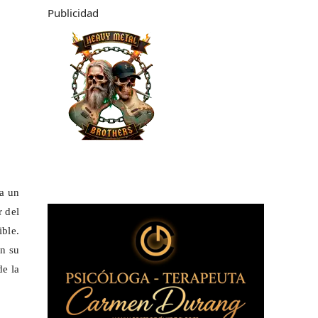
Publicidad
 a un
r del
ible.
en su
de la