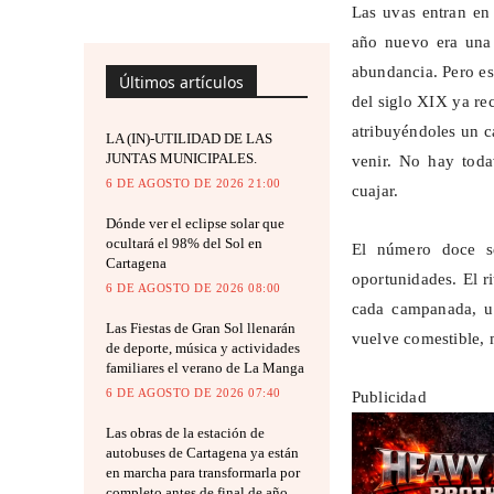
Las uvas entran en 
año nuevo era una
abundancia. Pero e
Últimos artículos
del siglo XIX ya re
atribuyéndoles un c
LA (IN)-UTILIDAD DE LAS
JUNTAS MUNICIPALES.
venir. No hay toda
6 DE AGOSTO DE 2026 21:00
cuajar.
Dónde ver el eclipse solar que
ocultará el 98% del Sol en
El número doce s
Cartagena
oportunidades. El r
6 DE AGOSTO DE 2026 08:00
cada campanada, u
Las Fiestas de Gran Sol llenarán
vuelve comestible, 
de deporte, música y actividades
familiares el verano de La Manga
6 DE AGOSTO DE 2026 07:40
Publicidad
Las obras de la estación de
autobuses de Cartagena ya están
en marcha para transformarla por
completo antes de final de año