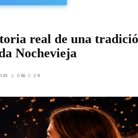
toria real de una tradici
da Nochevieja
11:01
66
0