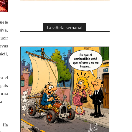
uele
La viñeta semanal
iva,
ducir
uvas
cil,
ra el
 país
r una
cia —
. Ha