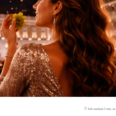
Solo tardarás
3
min. en 