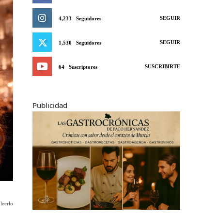
SEGUIR
4,233
Seguidores
SEGUIR
1,530
Seguidores
SUSCRIBIRTE
64
Suscriptores
Publicidad
leerlo