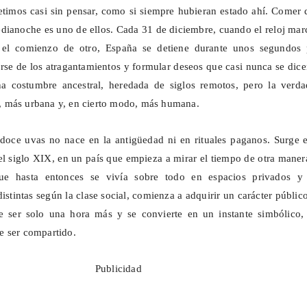
timos casi sin pensar, como si siempre hubieran estado ahí. Comer 
medianoche es uno de ellos. Cada 31 de diciembre, cuando el reloj mar
 el comienzo de otro, España se detiene durante unos segundos 
eírse de los atragantamientos y formular deseos que casi nunca se dic
na costumbre ancestral, heredada de siglos remotos, pero la verda
 más urbana y, en cierto modo, más humana.
 doce uvas no nace en la antigüedad ni en rituales paganos. Surge 
el siglo XIX, en un país que empieza a mirar el tiempo de otra maner
e hasta entonces se vivía sobre todo en espacios privados y
stintas según la clase social, comienza a adquirir un carácter públic
 ser solo una hora más y se convierte en un instante simbólico, 
e ser compartido.
Publicidad