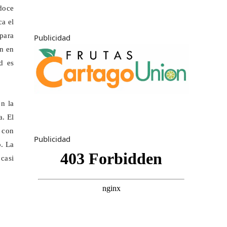
doce
ca el
para
Publicidad
en en
d es
en la
a. El
 con
Publicidad
o. La
casi