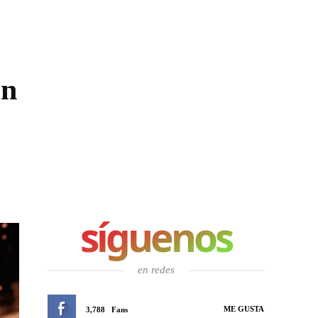
ón
síguenos
en redes
ME GUSTA
3,788
Fans