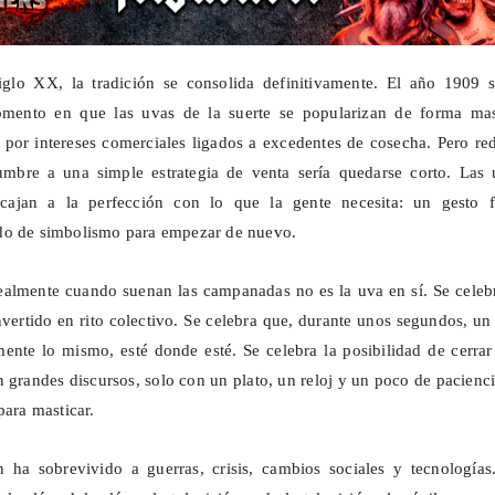
glo XX, la tradición se consolida definitivamente. El año 1909 s
omento en que las uvas de la suerte se popularizan de forma mas
por intereses comerciales ligados a excedentes de cosecha. Pero re
tumbre a una simple estrategia de venta sería quedarse corto. Las 
cajan a la perfección con lo que la gente necesita: un gesto fá
do de simbolismo para empezar de nuevo.
ealmente cuando suenan las campanadas no es la uva en sí. Se celeb
vertido en rito colectivo. Se celebra que, durante unos segundos, un
ente lo mismo, esté donde esté. Se celebra la posibilidad de cerra
in grandes discursos, solo con un plato, un reloj y un poco de pacien
para masticar.
n ha sobrevivido a guerras, crisis, cambios sociales y tecnologías