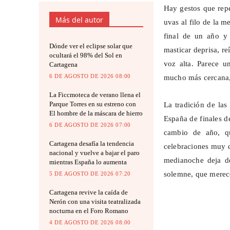
Hay gestos que repe
Más del autor
uvas al filo de la 
final de un año y
Dónde ver el eclipse solar que
masticar deprisa, r
ocultará el 98% del Sol en
voz alta. Parece u
Cartagena
6 DE AGOSTO DE 2026 08:00
mucho más cercana,
La Ficcmoteca de verano llena el
Parque Torres en su estreno con
La tradición de las
El hombre de la máscara de hierro
España de finales d
6 DE AGOSTO DE 2026 07:00
cambio de año, qu
Cartagena desafía la tendencia
celebraciones muy di
nacional y vuelve a bajar el paro
medianoche deja de
mientras España lo aumenta
solemne, que merec
5 DE AGOSTO DE 2026 07:20
Cartagena revive la caída de
Nerón con una visita teatralizada
nocturna en el Foro Romano
4 DE AGOSTO DE 2026 08:00