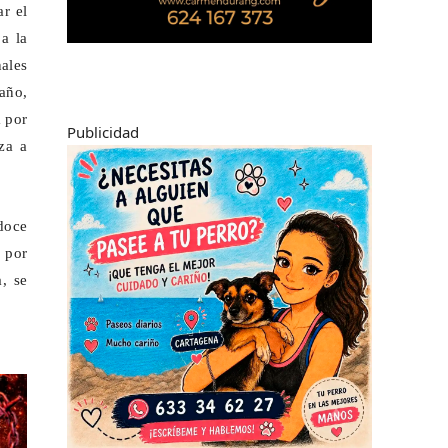
r el
a la
nales
 año,
á por
Publicidad
za a
doce
a por
, se