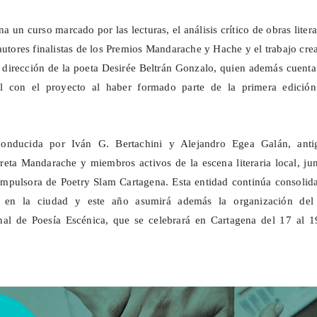
a un curso marcado por las lecturas, el análisis crítico de obras litera
utores finalistas de los Premios
Mandarache
y Hache y el trabajo cre
a dirección de la poeta Desirée Beltrán Gonzalo, quien además cuent
al con el proyecto al haber formado parte de la primera edición
 conducida por Iván G.
Bertachini
y Alejandro Egea Galán, anti
breta
Mandarache
y miembros activos de la escena literaria local, ju
impulsora de Poetry
Slam
Cartagena. Esta entidad continúa consolid
a en la ciudad y este año asumirá además la organización de
l de Poesía Escénica, que se celebrará en Cartagena del 17 al 1