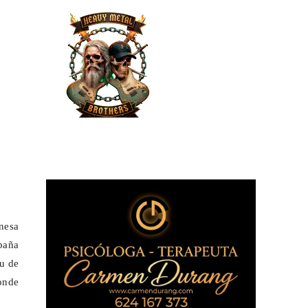
nesa
spaña
tu de
donde