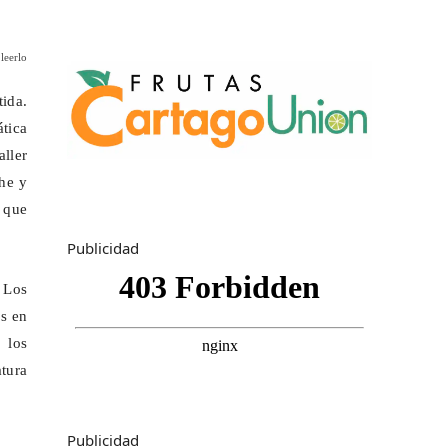
leerlo
tida.
tica
aller
he
y
 que
Publicidad
 Los
os en
 los
atura
Publicidad