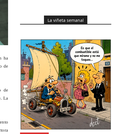
La viñeta semanal
n ha
co de
o de
e. La
ento
tora