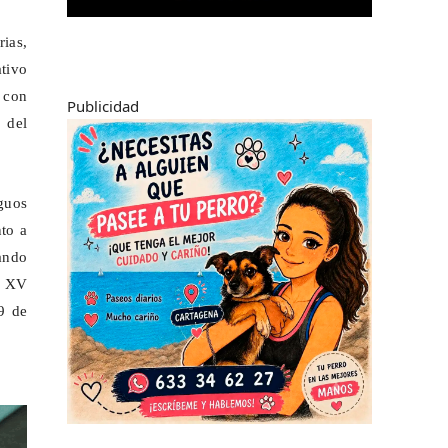
rias,
ativo
a con
Publicidad
 del
guos
nto a
ando
l XV
9 de