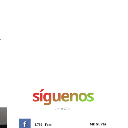
n
síguenos
en redes
ME GUSTA
3,789
Fans