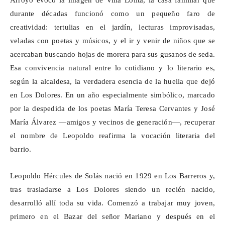
Arroyo evocó la imagen de Villa Lolita, la casa familiar que
durante décadas funcionó como un pequeño faro de
creatividad: tertulias en el jardín, lecturas improvisadas,
veladas con poetas y músicos, y el ir y venir de niños que se
acercaban buscando hojas de morera para sus gusanos de seda.
Esa convivencia natural entre lo cotidiano y lo literario es,
según la alcaldesa, la verdadera esencia de la huella que dejó
en Los Dolores. En un año especialmente simbólico, marcado
por la despedida de los poetas María Teresa Cervantes y José
María Álvarez —amigos y vecinos de generación—, recuperar
el nombre de Leopoldo reafirma la vocación literaria del
barrio.
Leopoldo Hércules de
Solás
nació en 1929 en Los Barreros y,
tras trasladarse a Los Dolores siendo un recién nacido,
desarrolló allí toda su vida. Comenzó a trabajar muy joven,
primero en el Bazar del señor Mariano y después en el