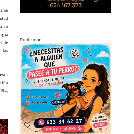
arse
idad
si en
rgía
Publicidad
 6 de
 las
fesor
ación
984,