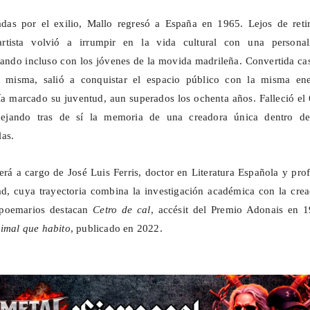
das por el exilio, Mallo regresó a España en 1965. Lejos de retir
 artista volvió a irrumpir en la vida cultural con una personal
ando incluso con los jóvenes de la movida madrileña. Convertida ca
í misma, salió a conquistar el espacio público con la misma ene
ía marcado su juventud, aun superados los ochenta años. Falleció el
ejando tras de sí la memoria de una creadora única dentro de
as.
erá a cargo de José Luis Ferris, doctor en Literatura Española y pro
dad, cuya trayectoria combina la investigación académica con la cre
s poemarios destacan
Cetro de cal
, accésit del Premio Adonais en 1
nimal que habito
, publicado en 2022.