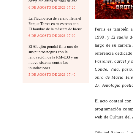
completo antes de final de año
6 DE AGOSTO DE 2026 07:20
La Ficcmoteca de verano llena el
Parque Torres en su estreno con
El hombre de la máscara de hierro
Ferris es también
6 DE AGOSTO DE 2026 07:00
1999, y
El sueño 
largo de su carrera
El Albujón pondrá fin a uno de
sus puntos negros con la
referencia dedicados
renovación de la RM-E33 y un
Pasiones, cárcel y 
nuevo sistema contra las
inundaciones
Conde. Vida, pasió
5 DE AGOSTO DE 2026 07:40
obra de María Ter
27. Antología poéti
El acto contará con
programación compl
web de Cultura del 
(Visited 9 times, 1 v