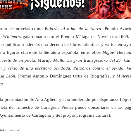
 autor de novelas como
Bajarás al reino de la tierra
, Premio Azorí
de Whitman
, galardonada con el Premio Málaga de Novela en 2009. 
 ha publicado además una decena de libros infantiles y varios ensay
 a figuras clave de la literatura española, entre ellos
Miguel Hernán
muerte de un poeta
,
Maruja Mallo. La gran transgresora del 27
,
Ca
n y verso de una escritora olvidada
,
Palabras contra el olvido. Vi
esa León
, Premio Antonio Domínguez Ortiz de Biografías, y
Mujeres
ca
.
 la presentación de Ana Agüera y será moderado por Esperanza López
eta del trimestre de Cartagena Piensa puede consultarse en las pág
Ayuntamiento de Cartagena y del propio programa cultural.
isits today)