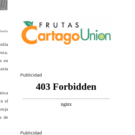
leerlo
rdia
nsa.
as en
asta
Publicidad
nica
n el
aruja
na de
Publicidad