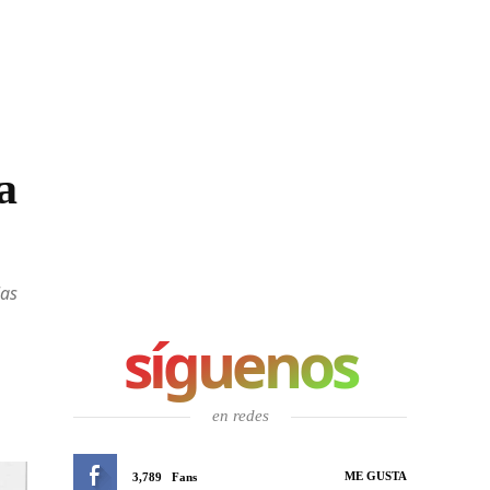
a
las
síguenos
en redes
ME GUSTA
3,789
Fans