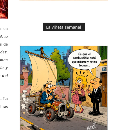
La viñeta semanal
n en
A lo
os de
dez.
rmen
da y
 del
. La
inas