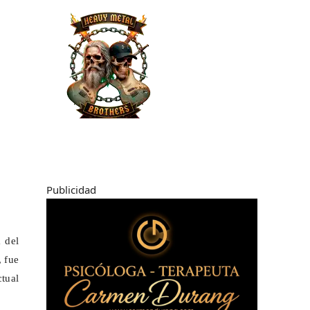
Publicidad
 del
, fue
ctual