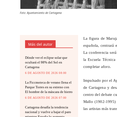
Foto: Ayuntamiento de Cartagena
La figura de Maruja
Más del autor
española, centrará 
La conferencia será 
Dónde ver el eclipse solar que
la Escuela Técnica
ocultará el 98% del Sol en
completar aforo.
Cartagena
6 DE AGOSTO DE 2026 08:00
Impulsado por el Ay
La Ficcmoteca de verano llena el
Parque Torres en su estreno con
de Cartagena y desa
El hombre de la máscara de hierro
centro del debate cu
6 DE AGOSTO DE 2026 07:00
Mallo (1902-1995) f
Cartagena desafía la tendencia
las artistas más tra
nacional y vuelve a bajar el paro
mientras España lo aumenta