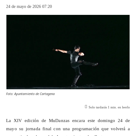
24 de mayo de 2026 07:20
Foto: Ayuntamiento de Cartagena
Solo tardarás
1
min. en leerlo
La XIV edición de
MuDanzas
encara este domingo 24 de
mayo su jornada final con una programación que volverá a