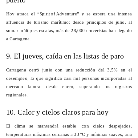
puerto
Hoy atraca el “
Spirit
of
Adventure
”
y se espera una intensa
afluencia de turismo mar
í
timo: desde principios de julio, al
sumar m
ú
ltiples escalas, m
á
s de 28,000 cruceristas han llegado
a Cartagena.
9. El jueves, caída en las listas de paro
Cartagena cerró junio con una reducción del 3,5% en el
desempleo, lo que significa casi mil personas incorporadas al
mercado laboral desde enero, superando los registros
regionales.
10. Calor y cielos claros para hoy
El clima se mantendrá estable, con cielos despejados,
temperaturas máximas cercanas a 33
°
C y m
í
nimas suaves; una