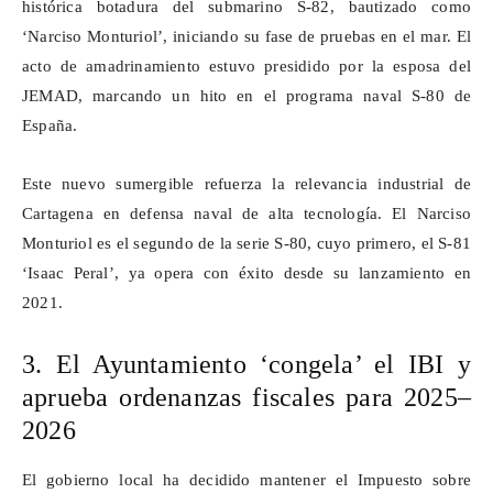
histórica botadura del submarino S
‑
82, bautizado como
‘
Narciso Monturiol
’
, iniciando su fase de pruebas en el mar. El
acto de amadrinamiento estuvo presidido por la esposa del
JEMAD, marcando un hito en el programa naval S
‑
80 de
Espa
ñ
a.
Este nuevo sumergible refuerza la relevancia industrial de
Cartagena en defensa naval de alta tecnología. El Narciso
Monturiol es el segundo de la serie S
‑
80, cuyo primero, el S
‑
81
‘
Isaac Peral
’
, ya opera con
é
xito desde su lanzamiento en
2021.
3. El Ayuntamiento ‘congela’ el IBI y
aprueba ordenanzas fiscales para 2025–
2026
El gobierno local ha decidido mantener el Impuesto sobre