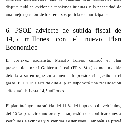
disputa pública evidencia tensiones internas y la necesidad de
una mejor gestión de los recursos policiales municipales.
6. PSOE advierte de subida fiscal de
14,5 millones con el nuevo Plan
Económico
El portavoz socialista, Manolo Torres, calificó el plan
presentado por el Gobierno local (PP y Vox) como inviable
debido a su enfoque en aumentar impuestos sin gestionar el
gasto. El PSOE alerta de que el plan supondrá una recaudación
adicional de hasta 14,5
millones.
El plan incluye una subida del 11
% del impuesto de veh
í
culos,
del 15
% para ciclomotores y la supresi
ó
n de bonificaciones a
veh
í
culos el
é
ctricos y viviendas sostenibles. Tambi
é
n se prev
é