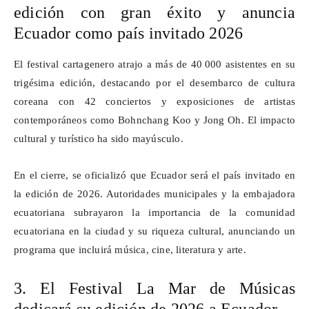
edición con gran éxito y anuncia
Ecuador como país invitado 2026
El festival cartagenero atrajo a más de 40
000 asistentes en su
trig
é
sima edici
ó
n, destacando por el desembarco de cultura
coreana con 42 conciertos y exposiciones de artistas
contempor
á
neos como
Bohnchang
Koo
y Jong Oh. El impacto
cultural y tur
í
stico ha sido may
ú
sculo.
En el cierre, se oficializó que Ecuador será el país invitado en
la edición de 2026. Autoridades municipales y la embajadora
ecuatoriana subrayaron la importancia de la comunidad
ecuatoriana en la ciudad y su riqueza cultural, anunciando un
programa que incluirá música, cine, literatura y arte.
3. El Festival La Mar de Músicas