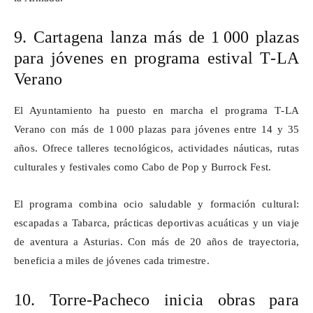
9. Cartagena lanza más de 1
000 plazas
para j
ó
venes en programa estival T
‑
LA
Verano
El Ayuntamiento ha puesto en marcha el programa T
‑
LA
Verano con m
á
s de 1
000 plazas para j
ó
venes entre 14 y 35
a
ñ
os. Ofrece talleres tecnol
ó
gicos, actividades n
á
uticas, rutas
culturales y festivales como Cabo de Pop y
Burrock
Fest
.
El programa combina ocio saludable y formación cultural:
escapadas a Tabarca, prácticas deportivas acuáticas y un viaje
de aventura a Asturias. Con más de 20 años de trayectoria,
beneficia a miles de jóvenes cada trimestre.
10. Torre
‑
Pacheco inicia obras para