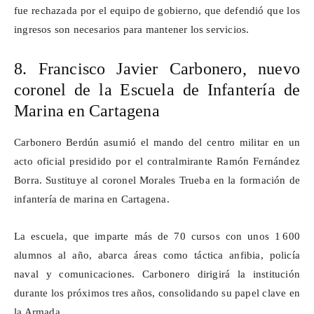
fue rechazada por el equipo de gobierno, que defendió que los
ingresos son necesarios para mantener los servicios.
8. Francisco Javier Carbonero, nuevo
coronel de la Escuela de Infantería de
Marina en Cartagena
Carbonero Berdún asumió el mando del centro militar en un
acto oficial presidido por el contralmirante Ramón Fernández
Borra. Sustituye al coronel Morales Trueba en la formación de
infantería de marina en Cartagena.
La escuela, que imparte más de 70 cursos con unos 1
600
alumnos al a
ñ
o, abarca
á
reas como t
á
ctica anfibia, polic
í
a
naval y comunicaciones. Carbonero dirigir
á
la instituci
ó
n
durante los pr
ó
ximos tres a
ñ
os, consolidando su papel clave en
la Armada.