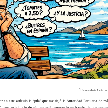
Solo tardarás
1
min. en 
r en este artículo la ‘púa’ que me dejó la Autoridad Portuaria de m
s
‘, pero este inicio de año me está generando un bombardeo de pregu