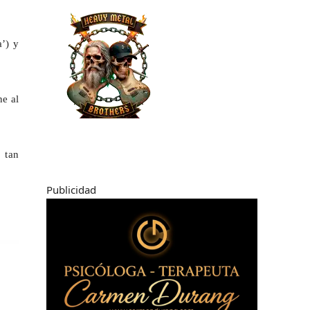
a’) y
ne al
 tan
Publicidad