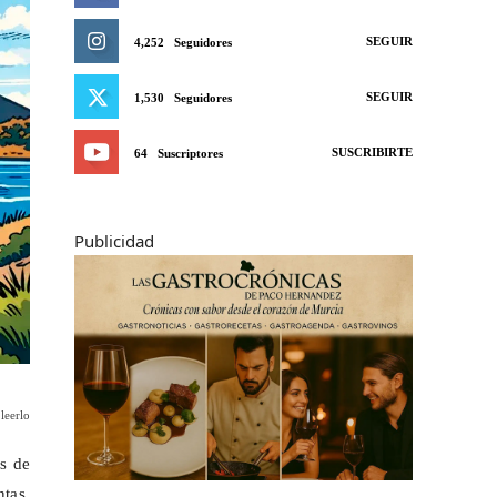
SEGUIR
4,252
Seguidores
SEGUIR
1,530
Seguidores
SUSCRIBIRTE
64
Suscriptores
Publicidad
leerlo
ás de
ntas,