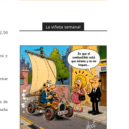
La viñeta semanal
2,50
ra y
ernar
s de
paña