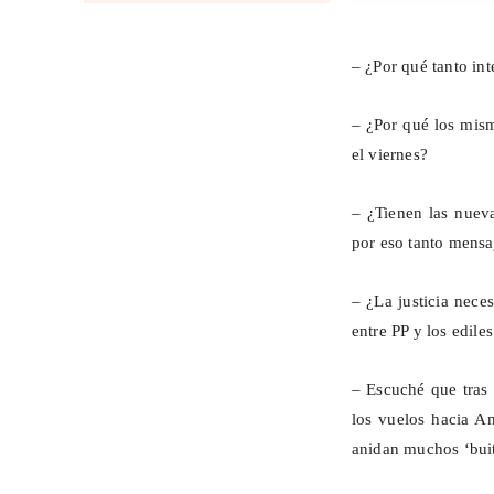
– ¿Por qué tanto in
– ¿Por qué los mis
el viernes?
– ¿Tienen las nuev
por eso tanto mens
– ¿La justicia nece
entre PP y los edile
– Escuché que tras 
los vuelos hacia A
anidan muchos ‘buit