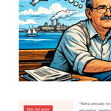
“Había pensado toca
Más del autor
seiscientos ‘
aurelio