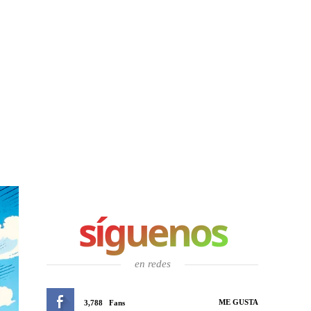
síguenos
en redes
ME GUSTA
3,788
Fans