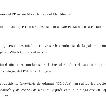
terés del PP en modificar la Ley del Mar Menor?
mos tomates que el miércoles estaban a 1,80 en Mercadona costaban 
as generaciones miedo a conversar haciendo uso de la palabra sono
aje por WhatsApp con el móvil?
sitó 6 años para concluir sobre la irregularidad en el pacto para gob
s
transfugas
del PSOE en Cartagena?
el accidente ferroviario de Adamuz (Córdoba) han subido los precio
ndalucía y de coches de alquiler. ¿Quién es el que niega que en Es
res’?