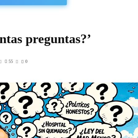
ntas preguntas?’
55
0