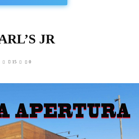
CARL’S JR
15
0