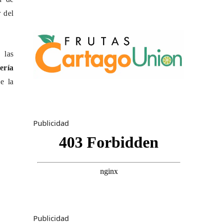
r del
 las
ería
e la
Publicidad
Publicidad