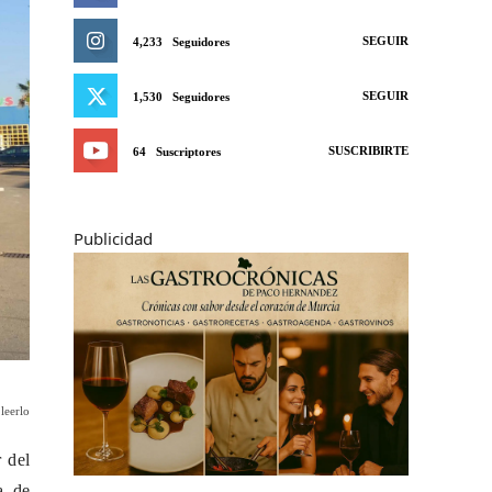
SEGUIR
4,233
Seguidores
SEGUIR
1,530
Seguidores
SUSCRIBIRTE
64
Suscriptores
Publicidad
leerlo
 del
a de