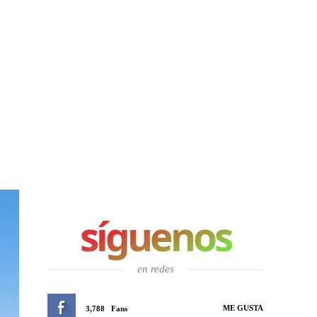
síguenos
en redes
ME GUSTA
3,788
Fans