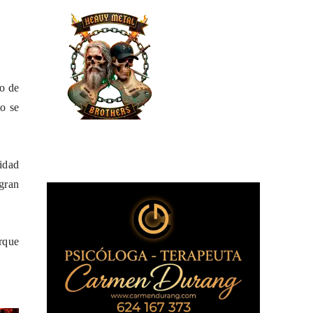
do de
o se
idad
gran
arque