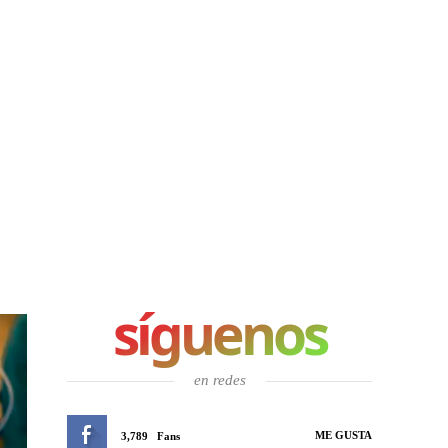
síguenos
en redes
ME GUSTA
3,789
Fans