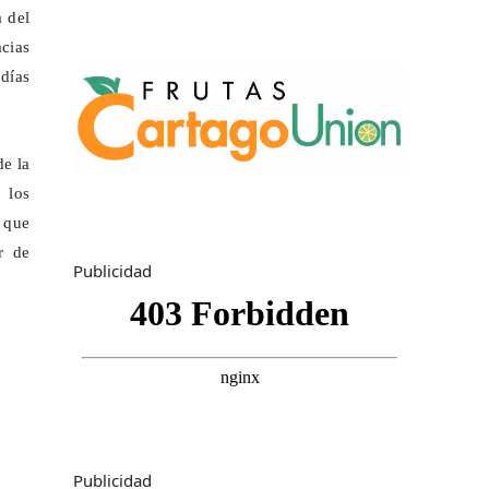
a del
acias
días
de la
 los
a que
r de
Publicidad
Publicidad