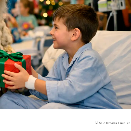
Solo tardarás
1
min. en 