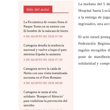
La mañana del 5 de 
Más del autor
Hospital Santa Lucía
a la entrega de jug
La Ficcmoteca de verano llena el
ingresados, una acc
Parque Torres en su estreno con
El hombre de la máscara de hierro
6 DE AGOSTO DE 2026 07:00
El acto estará prot
Federación Region
Cartagena desafía la tendencia
nacional y vuelve a bajar el paro
regalos recogidos 
mientras España lo aumenta
pone de manifiest
5 DE AGOSTO DE 2026 07:20
solidaridad y compr
Cartagena revive la caída de
Nerón con una visita teatralizada
nocturna en el Foro Romano
4 DE AGOSTO DE 2026 08:00
Cartagena se suma al reto
solidario ‘Romper el Silencio’
para visibilizar la prevención del
suicidio