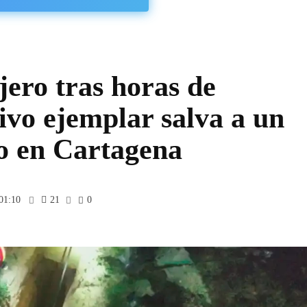
ero tras horas de
tivo ejemplar salva a un
o en Cartagena
01:10
21
0