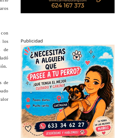
rrio
laros
o con
Publicidad
 los
s de
ladó
ión.
as de
apado
alor