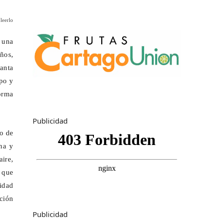
leerlo
 una
años,
anta
po y
forma
Publicidad
io de
na y
aire,
a que
ridad
ción
Publicidad