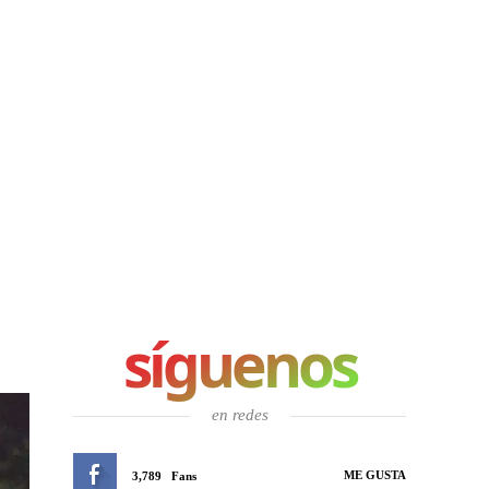
síguenos
en redes
ME GUSTA
3,789
Fans