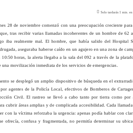
Solo tardarás
1
min. en 
nes 28 de noviembre comenzó con una preocupación creciente para
 que, tras recibir varias llamadas incoherentes de un hombre de 62 
o iba realmente mal. El hombre, que había salido del Hospital S
adrugada, aseguraba haberse caído en un agujero en una zona de cam
s 10:50 horas, la alerta llegaba a la sala del 092 a través de la plata
e una movilización inmediata de los servicios de emergencias.
ento se desplegó un amplio dispositivo de búsqueda en el extrarrad
 por agentes de la Policía Local, efectivos de Bomberos de Cartage
ección Civil. El rastreo se llevó a cabo tanto por tierra como por 
ara cubrir áreas amplias y de complicada accesibilidad. Cada llamad
er con la víctima reforzaba la urgencia: apenas podía hablar con cla
ue ofrecía, confusa y fragmentada, no permitía determinar su ubica