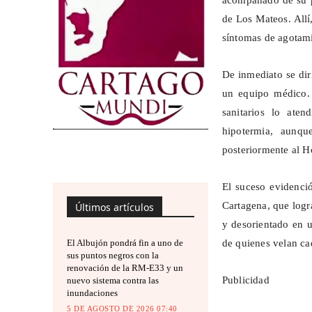
acompañado de su p
de Los Mateos. Allí,
síntomas de agotami
De inmediato se dir
un equipo médico. 
sanitarios lo ate
hipotermia, aunqu
posteriormente al H
El suceso evidenció
Cartagena, que logr
Últimos artículos
y desorientado en 
El Albujón pondrá fin a uno de
de quienes velan ca
sus puntos negros con la
renovación de la RM-E33 y un
Publicidad
nuevo sistema contra las
inundaciones
5 DE AGOSTO DE 2026 07:40