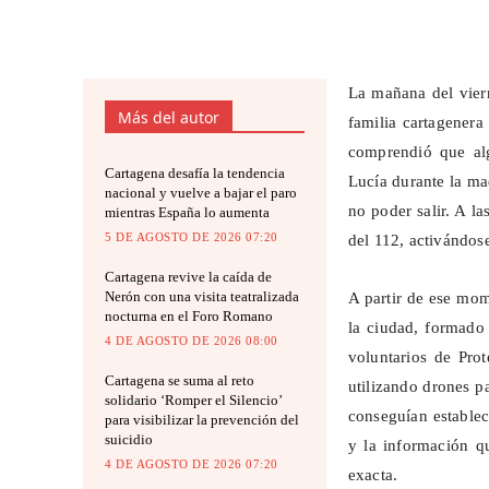
La mañana del vier
Más del autor
familia cartagenera
comprendió que alg
Cartagena desafía la tendencia
Lucía durante la m
nacional y vuelve a bajar el paro
no poder salir. A la
mientras España lo aumenta
5 DE AGOSTO DE 2026 07:20
del 112, activándos
Cartagena revive la caída de
Nerón con una visita teatralizada
A partir de ese mom
nocturna en el Foro Romano
la ciudad, formado
4 DE AGOSTO DE 2026 08:00
voluntarios de Prot
Cartagena se suma al reto
utilizando drones p
solidario ‘Romper el Silencio’
conseguían establec
para visibilizar la prevención del
suicidio
y la información q
4 DE AGOSTO DE 2026 07:20
exacta.