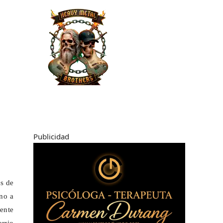
Publicidad
es de
rno a
ente