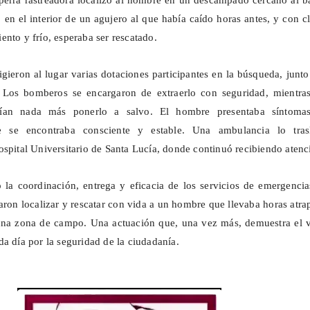
erra rastreadora localizó al hombre en un descampado cercano al ba
 en el interior de un agujero al que había caído horas antes, y con c
ento y frío, esperaba ser rescatado.
igieron al lugar varias dotaciones participantes en la búsqueda, junt
Los bomberos se encargaron de extraerlo con seguridad, mientras
ndían nada más ponerlo a salvo. El hombre presentaba síntoma
e se encontraba consciente y estable. Una ambulancia lo tras
ospital Universitario de Santa Lucía, donde continuó recibiendo atenc
 la coordinación, entrega y eficacia de los servicios de emergenci
aron localizar y rescatar con vida a un hombre que llevaba horas atr
una zona de campo. Una actuación que, una vez más, demuestra el v
da día por la seguridad de la ciudadanía.