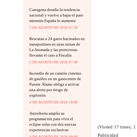
Cartagena desafía la tendencia
nacional y vuelve a bajar el paro
mientras España lo aumenta
5 DE AGOSTO DE 2026 07:20
Rescatan a 24 gatos hacinados en
transportines en unas ruinas de
La Asomada y las protectoras
llevarán el caso a Fiscalía
5 DE AGOSTO DE 2026 07:00
Incendio de un camión cisterna
de gasóleo en un gasocentro de
Fuente Álamo obliga a activar
una alerta por riesgo de
explosión
4 DE AGOSTO DE 2026 18:00
Astroiberia amplía su
programación para vivir el
eclipse solar con dos nuevas
(Visited 17 times, 1 
experiencias exclusivas
Publicidad
4 DE AGOSTO DE 2026 09:00