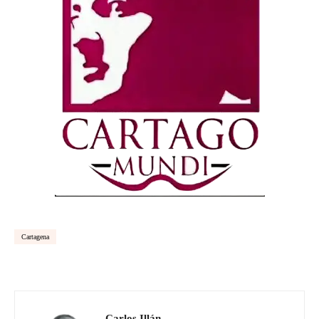
Cartagena
Carlos Illán