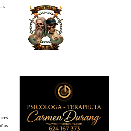
ar.
voces
años