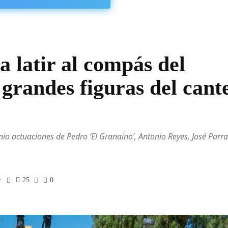
a latir al compás del
grandes figuras del cant
o actuaciones de Pedro ‘El Granaíno’, Antonio Reyes, José Parra 
0
25
0