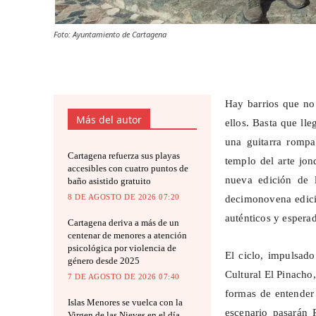
Foto: Ayuntamiento de Cartagena
Hay barrios que no
Más del autor
ellos. Basta que ll
una guitarra rompa
Cartagena refuerza sus playas
templo del arte jo
accesibles con cuatro puntos de
nueva edición de 
baño asistido gratuito
8 DE AGOSTO DE 2026 07:20
decimonovena edici
auténticos y espera
Cartagena deriva a más de un
centenar de menores a atención
psicológica por violencia de
El ciclo, impulsad
género desde 2025
Cultural El Pinacho,
7 DE AGOSTO DE 2026 07:40
formas de entender 
Islas Menores se vuelca con la
escenario pasarán 
Virgen de las Nieves en el día