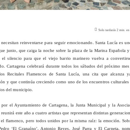
Solo tardarás
2
min. en 
 necesitan reinventarse para seguir emocionando. Santa Lucía es un
egue junio, que caiga la noche sobre la plaza de la Marina Española 
 el silencio para que el viejo barrio marinero vuelva a convertirs
ndo. Cartagena celebrará durante todos los sábados del próximo mes
los Recitales Flamencos de Santa Lucía, una cita que alcanza y
ón y que continúa creciendo como uno de los encuentros culturales
dos del municipio.
o por el Ayuntamiento de Cartagena, la Junta Municipal y la Asocia
 reunirá este año a cuatro artistas que representan distintas generacio
el flamenco, pero todos unidos por la misma raíz: la emoción. Sobr
Pedro ‘El
Granaíno
’, Antonio Reyes, José Parra y El Carpeta, nom