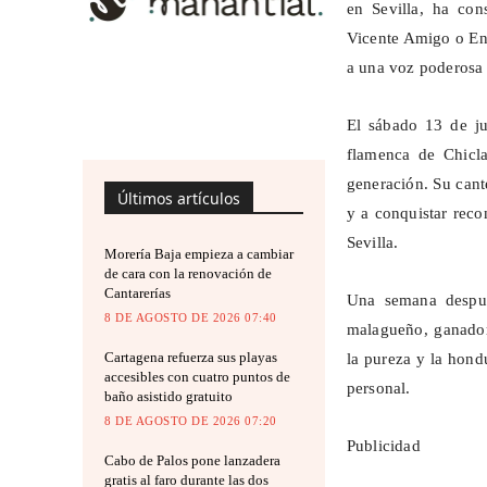
en Sevilla, ha con
Vicente Amigo o Enr
a una voz poderosa
El sábado 13 de ju
flamenca de Chicl
generación. Su cant
Últimos artículos
y a conquistar rec
Sevilla.
Morería Baja empieza a cambiar
de cara con la renovación de
Cantarerías
Una semana despué
8 DE AGOSTO DE 2026 07:40
malagueño, ganador
Cartagena refuerza sus playas
la pureza y la hondu
accesibles con cuatro puntos de
personal.
baño asistido gratuito
8 DE AGOSTO DE 2026 07:20
Publicidad
Cabo de Palos pone lanzadera
gratis al faro durante las dos