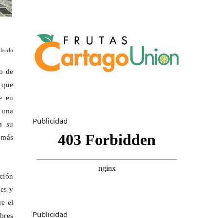
leerlo
o de
y que
e en
 una
Publicidad
a su
 más
ción
nes y
e el
Publicidad
bres