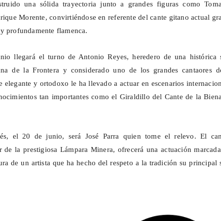
struido una sólida trayectoria junto a grandes figuras como Tomat
ique Morente, convirtiéndose en referente del cante gitano actual gr
 y profundamente flamenca.
nio llegará el turno de Antonio Reyes, heredero de una histórica 
ana de la Frontera y considerado uno de los grandes cantaores d
e elegante y ortodoxo le ha llevado a actuar en escenarios internacio
onocimientos tan importantes como el
Giraldillo
del Cante de la Biena
s, el 20 de junio, será José Parra quien tome el relevo. El can
 de la prestigiosa Lámpara Minera, ofrecerá una actuación marcada
ra de un artista que ha hecho del respeto a la tradición su principal 