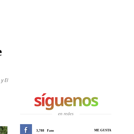
e
y El
síguenos
en redes
ME GUSTA
3,788
Fans