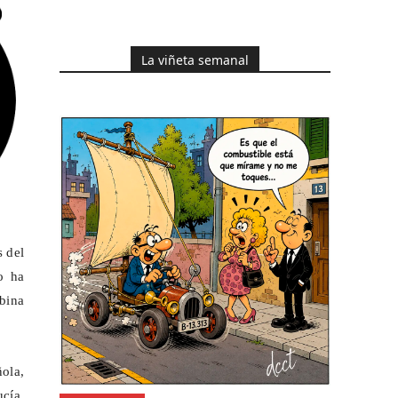
La viñeta semanal
s del
o ha
bina
ñola,
ucía.