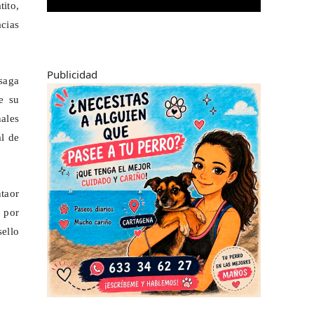
ito,
acias
Publicidad
saga
e su
nales
l de
taor
 por
sello