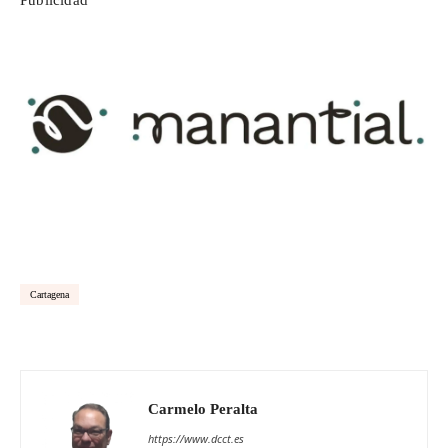
Publicidad
Cartagena
Carmelo Peralta
https://www.dcct.es