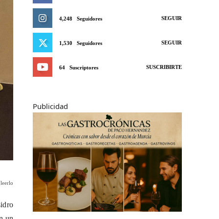
SEGUIR
4,248
Seguidores
SEGUIR
1,530
Seguidores
SUSCRIBIRTE
64
Suscriptores
Publicidad
leerlo
sidro
en un