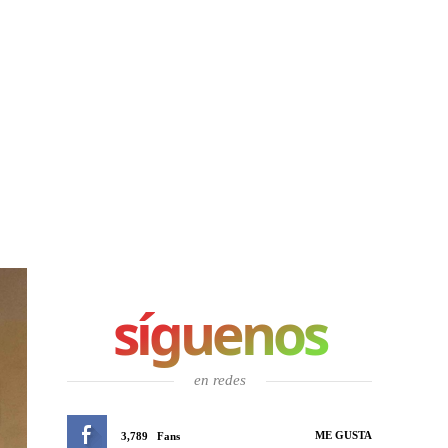
síguenos
en redes
ME GUSTA
3,789
Fans