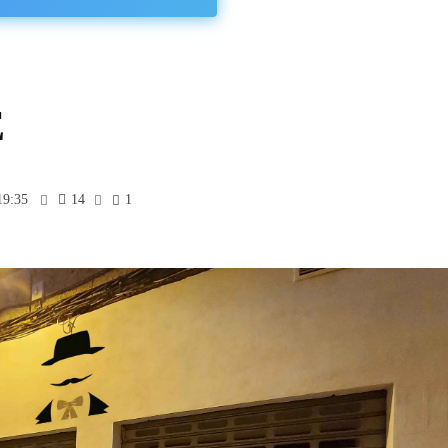
É
19:35
14
1