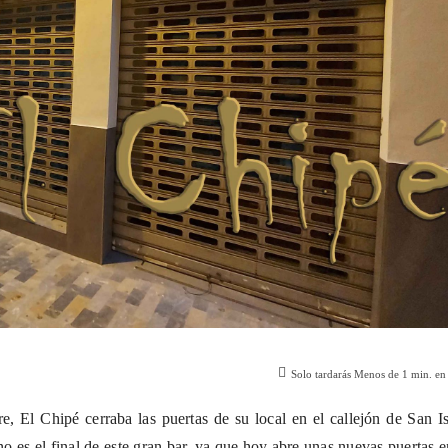
Solo tardarás
Menos de 1
min. en 
e, El Chipé cerraba las puertas de su local en el callejón de San I
no es el final de este gran bar, ya que hoy abre unas nuevas puertas 