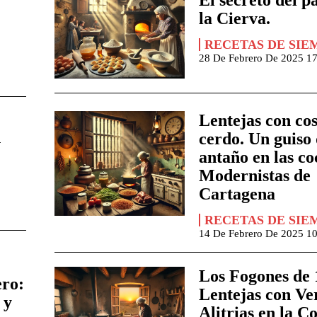
la Cierva.
RECETAS DE SIE
28 De Febrero De 2025 1
Lentejas con cos
n
cerdo. Un guiso
antaño en las co
Modernistas de
Cartagena
RECETAS DE SIE
14 De Febrero De 2025 1
Los Fogones de 
ro:
Lentejas con Ve
 y
Alitrias en la C