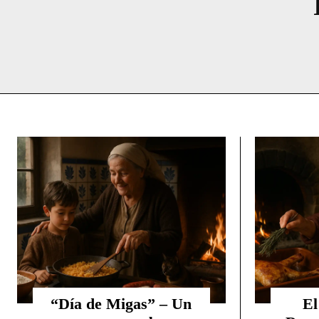
“Día de Migas” – Un
El