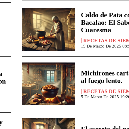
Caldo de Pata c
Bacalao: El Sab
Cuaresma
RECETAS DE SIE
15 De Marzo De 2025 08:
Michirones car
a
al fuego lento.
on
RECETAS DE SIE
5 De Marzo De 2025 19:2
y
El secreto del pa