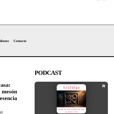
diones
Contacto
PODCAST
casa:
o mesón
esencia
:45