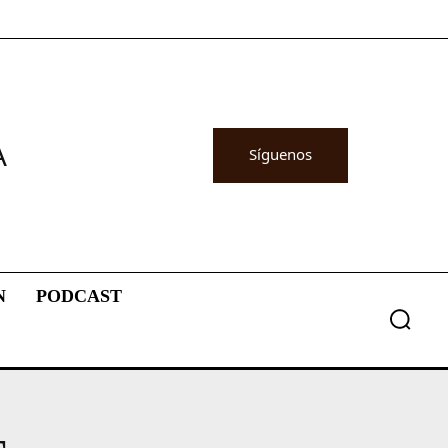
A
Síguenos
N
PODCAST