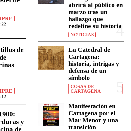
abrirá al público en
marzo tras un
hallazgo que
MPRE
7:22
redefine su historia
NOTICIAS
La Catedral de
tillas de
Cartagena:
 de
historia, intrigas y
cinas
defensa de un
símbolo
COSAS DE
MPRE
CARTAGENA
0:12
Manifestación en
Cartagena por el
1900:
Mar Menor y una
rduras y
transición
ocina de