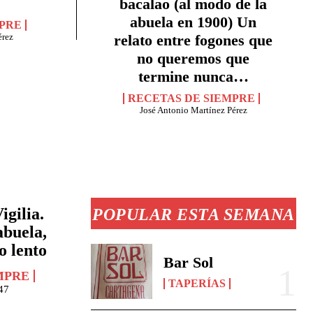
bacalao (al modo de la
abuela en 1900) Un
MPRE
relato entre fogones que
érez
no queremos que
termine nunca…
RECETAS DE SIEMPRE
José Antonio Martínez Pérez
igilia.
POPULAR ESTA SEMANA
abuela,
o lento
Bar Sol
MPRE
TAPERÍAS
47