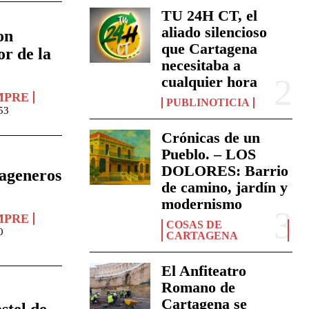
TU 24H CT, el
aliado silencioso
on
que Cartagena
or de la
necesitaba a
cualquier hora
MPRE
PUBLINOTICIA
53
Crónicas de un
Pueblo. – LOS
DOLORES: Barrio
tageneros
de camino, jardín y
modernismo
MPRE
COSAS DE
0
CARTAGENA
El Anfiteatro
Romano de
Cartagena se
stel de