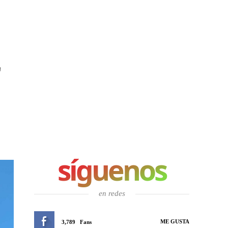
E
síguenos
en redes
ME GUSTA
3,789
Fans