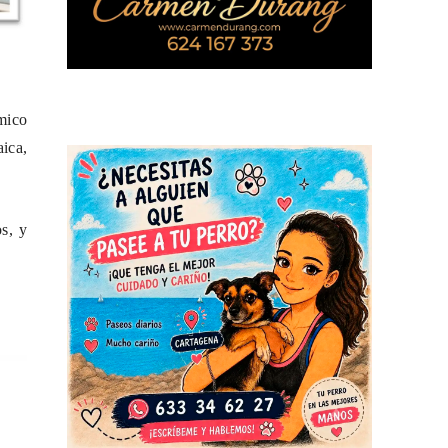
ómico
aica,
s, y