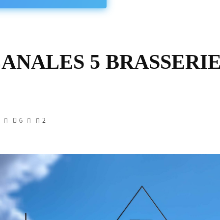
a CANALES 5 BRASSERI
6
2