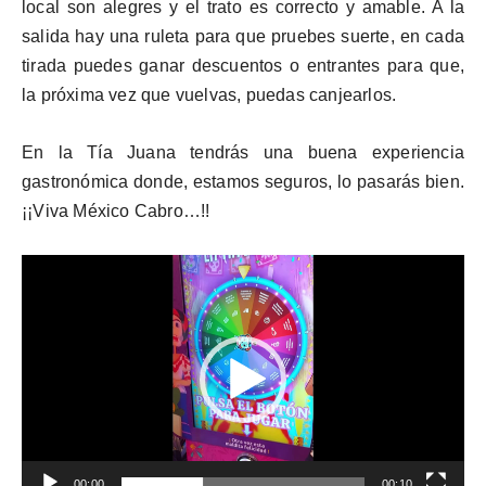
local son alegres y el trato es correcto y amable. A la
salida hay una ruleta para que pruebes suerte, en cada
tirada puedes ganar descuentos o entrantes para que,
la próxima vez que vuelvas, puedas canjearlos.
En la Tía Juana tendrás una buena experiencia
gastronómica donde, estamos seguros, lo pasarás bien.
¡¡Viva México Cabro…!!
R
e
p
r
o
d
u
c
00:00
00:10