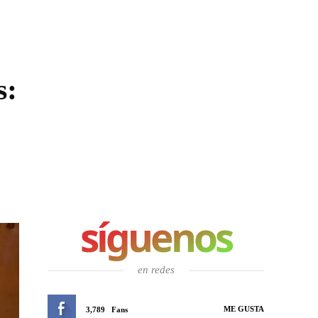
s:
síguenos
en redes
ME GUSTA
3,789
Fans