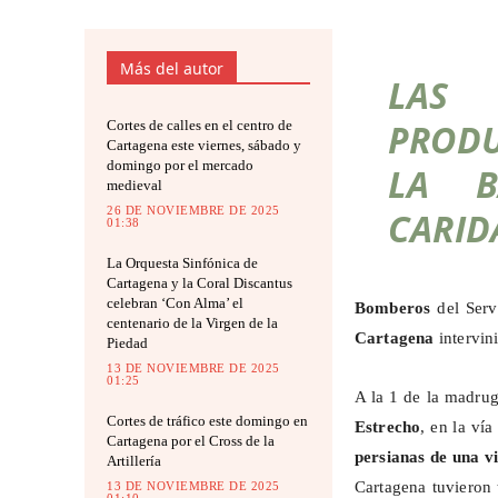
Más del autor
LAS
PRODU
Cortes de calles en el centro de
Cartagena este viernes, sábado y
domingo por el mercado
LA B
medieval
26 DE NOVIEMBRE DE 2025
CARID
01:38
La Orquesta Sinfónica de
Cartagena y la Coral Discantus
celebran ‘Con Alma’ el
Bomberos
del Serv
centenario de la Virgen de la
Cartagena
intervin
Piedad
13 DE NOVIEMBRE DE 2025
01:25
A la 1 de la madru
Cortes de tráfico este domingo en
Estrecho
, en la ví
Cartagena por el Cross de la
persianas de una v
Artillería
Cartagena tuvieron 
13 DE NOVIEMBRE DE 2025