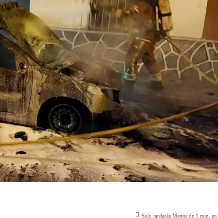
Solo tardarás
Menos de 1
min. en 