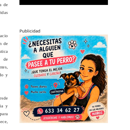
ma de
ridas
Publicidad
acio
ón de
stica
o de
ntes,
do y
esde
ia y
 para
ece,
.