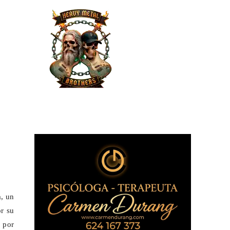
a
, un
or su
 por