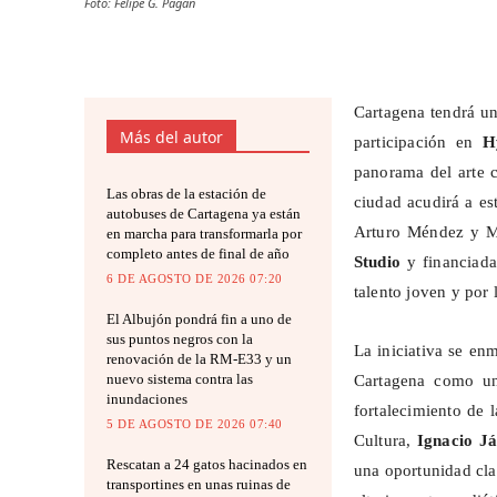
Foto: Felipe G. Pagán
Cartagena tendrá un
Más del autor
participación en
H
panorama del arte 
Las obras de la estación de
ciudad acudirá a es
autobuses de Cartagena ya están
Arturo Méndez y Ma
en marcha para transformarla por
completo antes de final de año
Studio
y financiada
6 DE AGOSTO DE 2026 07:20
talento joven y por 
El Albujón pondrá fin a uno de
sus puntos negros con la
La iniciativa se enm
renovación de la RM-E33 y un
nuevo sistema contra las
Cartagena como un
inundaciones
fortalecimiento de 
5 DE AGOSTO DE 2026 07:40
Cultura,
Ignacio J
Rescatan a 24 gatos hacinados en
una oportunidad clav
transportines en unas ruinas de