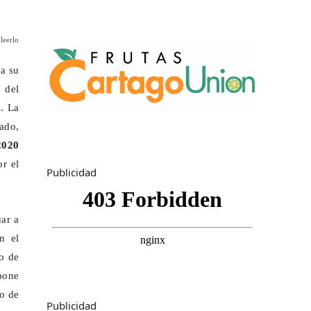
leerlo
 a su
 del
. La
zado,
2020
or el
Publicidad
uar a
n el
do de
pone
to de
Publicidad