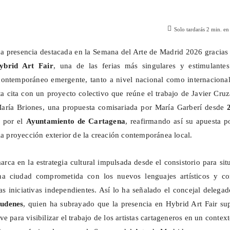
Solo tardarás
2
min. en 
a presencia destacada en la Semana del Arte de Madrid 2026 gracias
ybrid Art Fair
, una de las ferias más singulares y estimulantes
contemporáneo emergente, tanto a nivel nacional como internacional
ta cita con un proyecto colectivo que reúne el trabajo de Javier Cru
ría Briones, una propuesta comisariada por María Garberí desde
 por el
Ayuntamiento de Cartagena
, reafirmando así su apuesta p
la proyección exterior de la creación contemporánea local.
arca en la estrategia cultural impulsada desde el consistorio para sit
a ciudad comprometida con los nuevos lenguajes artísticos y co
las iniciativas independientes. Así lo ha señalado el concejal delega
áudenes
, quien ha subrayado que la presencia en Hybrid Art Fair su
e para visibilizar el trabajo de los artistas cartageneros en un contex