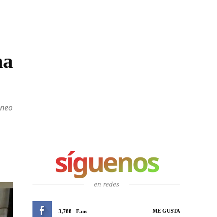
na
áneo
síguenos
en redes
ME GUSTA
3,788
Fans