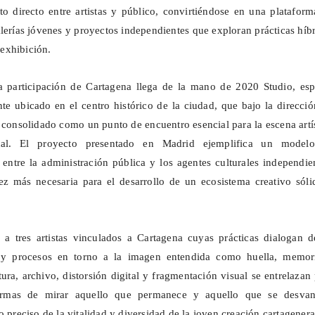
to directo entre artistas y público, convirtiéndose en una platafor
lerías jóvenes y proyectos independientes que exploran prácticas híb
exhibición.
la participación de Cartagena llega de la mano de 2020 Studio, esp
nte ubicado en el centro histórico de la ciudad, que bajo la direcci
 consolidado como un punto de encuentro esencial para la escena artí
cal. El proyecto presentado en Madrid ejemplifica un model
 entre la administración pública y los agentes culturales independie
ez más necesaria para el desarrollo de un ecosistema creativo sóli
 a tres artistas vinculados a Cartagena cuyas prácticas dialogan d
es y procesos en torno a la imagen entendida como huella, memor
ura, archivo, distorsión digital y fragmentación visual se entrelazan
ormas de mirar aquello que permanece y aquello que se desvan
o preciso de la vitalidad y diversidad de la joven creación cartagenera