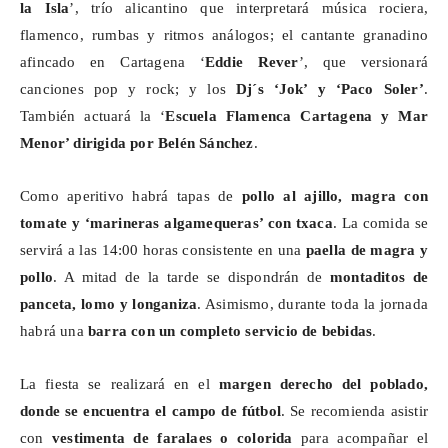
la Isla
’, trío alicantino que interpretará música rociera,
flamenco, rumbas y ritmos análogos; el cantante granadino
afincado en Cartagena ‘
Eddie Rever
’, que versionará
canciones pop y rock; y los
Dj´s
‘Jok’ y ‘Paco Soler’
.
También actuará la ‘
Escuela Flamenca Cartagena y Mar
Menor’ dirigida por Belén Sánchez
.
Como aperitivo habrá tapas de
pollo al ajillo, magra con
tomate y ‘marineras
algamequeras
’ con
txaca
. La comida se
servirá a las 14:00
horas consistente
en una
paella de magra y
pollo
. A mitad de la tarde se dispondrán de
montaditos de
panceta, lomo y longaniza
. Asimismo, durante toda la jornada
habrá una
barra con un completo servicio de bebidas
.
La fiesta se realizará en el
margen derecho del poblado,
donde se encuentra el campo de fútbol
. Se recomienda asistir
con
vestimenta de faralaes o colorida
para acompañar el